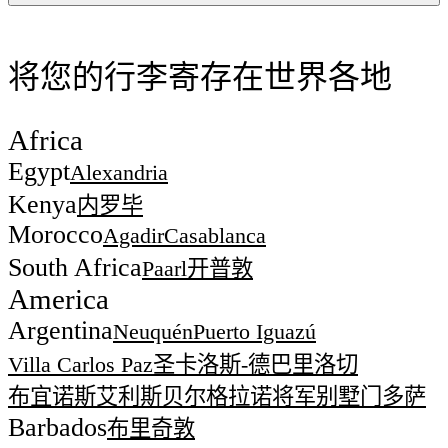
将您的行李寄存在世界各地
Africa
Egypt
Alexandria
Kenya
内罗毕
Morocco
Agadir
Casablanca
South Africa
Paarl
开普敦
America
Argentina
Neuquén
Puerto Iguazú
Villa Carlos Paz
圣卡洛斯-德巴里洛切
布宜诺斯艾利斯
贝尔格拉诺将军别墅
门多萨
Barbados
布里奇敦