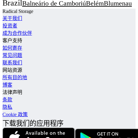
Brazil
Balneário de Camboriú
Belém
Blumenau
Bombinhas
Embu das Artes
Foz do Iguaçu
Radical Storage
关于我们
Itapema
Maceió
Natal
圣保罗
圣安德烈
投资者
坎波里浴场
福塔雷萨
萨尔瓦多
里约热内卢
成为合作伙伴
Canada
Calgary
Kitchener
Oshawa
Windsor-1
客户支持
如何寄存
多伦多
温哥华
蒙特利尔
里士满
常见问题
Chile
Concepción
圣地亚哥
联系我们
Colombia
Guacarí
Pereira
卡塔赫纳德印第亚斯
网站资源
所有目的地
圣玛尔塔
波哥大
麦德林
博客
Ecuador
基多
法律声明
Guatemala
Antigua Guatemala
条款
Mexico
隐私
Bacalar
Guaymas
Tijuana
Zapopan
Cookie 政策
卡门海滩
坎昆
墨西哥城
奇基拉
瓜达拉哈拉
下载我们的应用程序
瓦哈卡州
蒙特雷