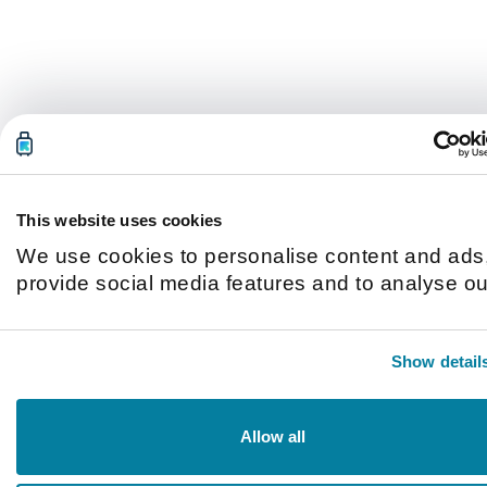
圣安东尼奥
坦帕
堪萨斯城
奥兰多
奥斯汀
布法罗
庞帕诺海滩
德斯坦
拉斯维加斯
新奥尔良
旧金山
普罗温斯敦
波士顿
波特兰
泽西城
洛杉矶
盐湖城
纽波特海滩
纽约
罗利
芝加哥
英格伍德
西雅图
费城
达拉斯
迈阿密
那不勒斯（美国）
那什维尔
里士满（美国）
马盖特
This website uses cookies
Uruguay
科洛尼亚-德尔-萨克拉门托
We use cookies to personalise content and ads,
Asia
provide social media features and to analyse ou
Armenia
traffic. We also share information about your us
埃里温
our site with our social media, advertising and
Azerbaijan
Baku
Show detail
analytics partners who may combine it with othe
Cambodia
金边
information that you’ve provided to them or that
Hong Kong
香港
they’ve collected from your use of their services
Allow all
India
Ahmedabad
Chennai
Hyderābād
New Delhi