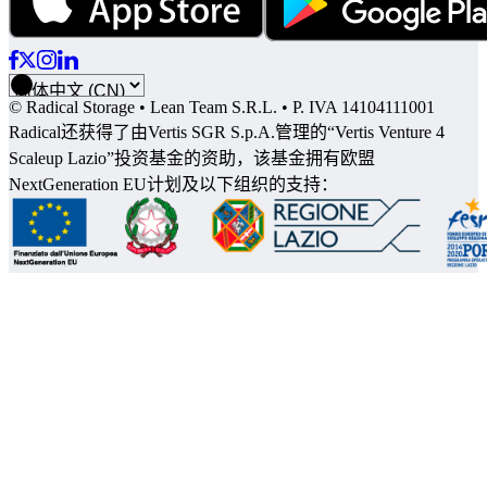
Peru
Máncora
伊基托斯
利马
Puerto Rico
圣胡安
United States
Baltimore
Bayonne
Berkeley
Boynton Beach
Centennial
Charleston
Charlotte
© Radical Storage • Lean Team S.R.L. • P. IVA 14104111001
Chula Vista
Clearwater
Cleveland
Columbus
Radical还获得了由Vertis SGR S.p.A.管理的“Vertis Venture 4
Coral Gables
Deerfield Beach
Delray Beach
Scaleup Lazio”投资基金的资助，该基金拥有欧盟
Des Plaines
Detroit
El Sobrante
Elizabeth
Estero
NextGeneration EU计划及以下组织的支持：
Fort Myers
Hialeah
Indianapolis
Jacksonville
Mesa
Milwaukee
Miramar
Newark
Niceville
Oldsmar
Palm Desert
Pembroke Pines
Pinellas Park
Pittsburgh
Port Charlotte
Port St. Lucie
Rancho Cucamonga
Reno
Sacramento
San Jose
Savannah
Scottsdale
Sedona
St. Paul
Union City
West Palm Beach
Williamsburg
丹佛
亚历山大
亚特兰大
休斯敦
凤凰城
劳德代尔堡
华盛顿特区
圣地亚哥