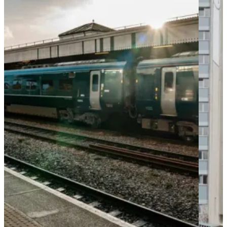
托
尔
坦
普
尔
米
兹