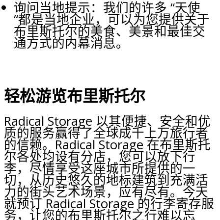
询问当地提示：我们的许多 “天使
“都是当地企业，可以为您提供关于
布里斯托尔的美食、美景和最佳交
通方式的内幕消息。
轻松游览布里斯托尔
Radical Storage 以其便捷、安全和优
质的服务赢得了全球成千上万旅行者
的信赖。Radical Storage 在布里斯托
尔各处均设有分店，您可以放下行
李，尽情享受这座城市所提供的一
切，从历史悠久的地标建筑到充满活
力的街头艺术场景，应有尽有。今天
就预订 Radical Storage 的行李寄存服
务，让您的布里斯托尔之行难以忘