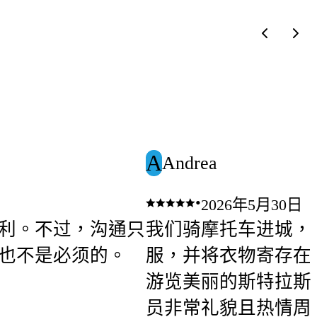
A
Andrea
•
2026年5月30日
利。不过，沟通只
我们骑摩托车进城，
也不是必须的。
服，并将衣物寄存在
游览美丽的斯特拉斯
员非常礼貌且热情周