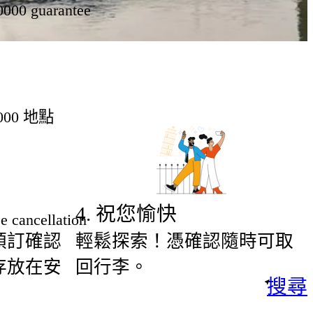
0000 guarantee
000 地點
4
.
祝您愉快
e cancellation
預訂確認
輕鬆探索！憑確認隨時可取
存放在安
回行李。
搜尋