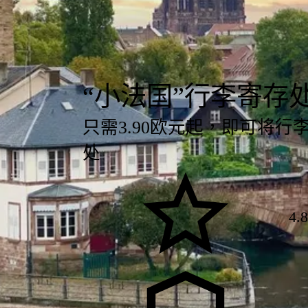
“小法国”行李寄存
只需3.90欧元起，即可将
处
4.