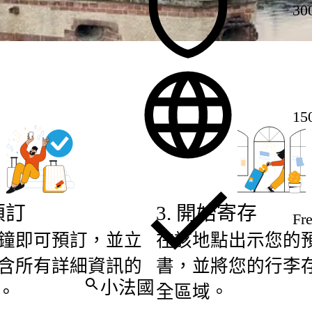
30
15
預訂
3
.
開始寄存
Fre
鐘即可預訂，並立
在該地點出示您的
含所有詳細資訊的
書，並將您的行李
。
全區域。