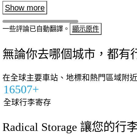
得前台那位先生的名字了，但我们非
Show more
善意????????????（如果在前台付款
一些評論已自動翻譯。
顯示原件
元）
無論你去哪個城市，都有
在全球主要車站、地標和熱門區域附
16507+
全球行李寄存
Radical Storage 讓您