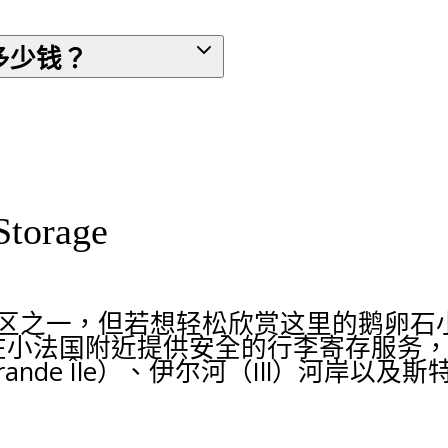
多少钱？
orage
街区之一，但若想轻松欣赏这里的鹅卵石
torage在小法国附近提供安全的行李寄存
nde Île）、伊尔河（Ill）河岸以