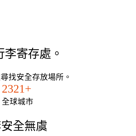
常感激他的
，只需5欧
行李寄存處。
近尋找安全存放場所。
2321+
全球城市
的行李安全無虞