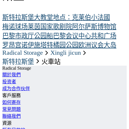
斯特拉斯堡大教堂
地点：克莱伯
小法國
梅诺球场
莱茵国家歌剧院
阿尔萨斯博物馆
巴黎市政厅公园
船
巴黎会议中心
共和广场
罗昂宫
诺伊施塔特
橘园公园
欧洲议会
大岛
Radical Storage
xingli jicun
斯特拉斯堡
火車站
Radical Storage
關於我們
投资者
成为合作伙伴
客戶服務
如何寄存
常見問題
聯絡我們
資源