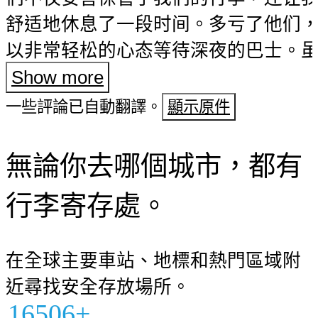
舒适地休息了一段时间。多亏了他们
以非常轻松的心态等待深夜的巴士。
得前台那位先生的名字了，但我们非
Show more
善意????????????（如果在前台付款
一些評論已自動翻譯。
顯示原件
元）
無論你去哪個城市，都有
行李寄存處。
在全球主要車站、地標和熱門區域附
近尋找安全存放場所。
16506+