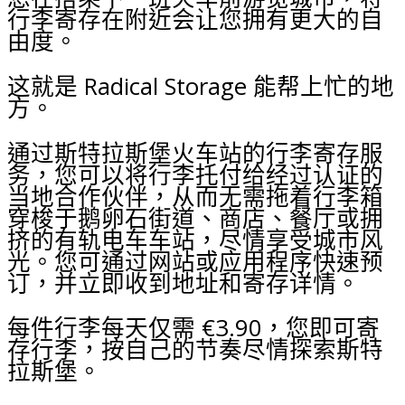
行李寄存在附近会让您拥有更大的自
由度。
这就是 Radical Storage 能帮上忙的地
方。
通过斯特拉斯堡火车站的行李寄存服
务，您可以将行李托付给经过认证的
当地合作伙伴，从而无需拖着行李箱
穿梭于鹅卵石街道、商店、餐厅或拥
挤的有轨电车车站，尽情享受城市风
光。您可通过网站或应用程序快速预
订，并立即收到地址和寄存详情。
每件行李每天仅需 €3.90，您即可寄
存行李，按自己的节奏尽情探索斯特
拉斯堡。