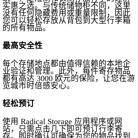
实惠之选。与传统储物柜不同，这里
没有任何隐藏费用或重量限制，因此
您可以轻松存放从背包到大型行李箱
的所有物品。
最高安全性
每个存储地点都由值得信赖的本地企
业验证和管理。此外，每件寄存物品
都有高达 3000 欧元的保险，让您在游
览城市时倍感安心。
轻松预订
使用 Radical Storage 应用程序或网
站，只需点击几下即可预订行李寄
存。即时确认可确保为您的物品找到