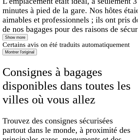
L'emplacement était idéal, à seulement 3 
minutes à pied de la gare. Nos hôtes étaie
aimables et professionnels ; ils ont pris d
de nos bagages pour des raisons de sécuri
horaires d'ouverture étaient pratiques :
Show more
Certains avis on été traduits automatiquement
l'établissement était ouvert tous les jours
Montrer l'original
avons laissé nos bagages pendant une sem
temps de partir en randonnée dans les Dol
Consignes à bagages
nous les avons récupérés sans aucun prob
disponibles dans toutes les
villes où vous allez
Trouvez des consignes sécurisées
partout dans le monde, à proximité des
principales gares, monuments et des