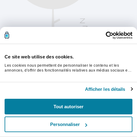
Ce site web utilise des cookies.
Les cookies nous permettent de personnaliser le contenu et les
annonces, d'offrir des fonctionnalités relatives aux médias sociaux et
d'analyser notre trafic. Nous partageons également des informations
sur l'utilisation de notre site avec nos partenaires de médias sociaux,
Veuillez actualiser la page pour continuer.
de publicité et d'analyse, qui peuvent combiner celles-ci avec d'autres
Afficher les détails
informations que vous leur avez fournies ou qu'ils ont collectées lors
de votre utilisation de leurs services.
Rafraîchir
Tout autoriser
Personnaliser