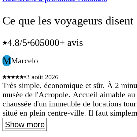
Ce que les voyageurs disent 
4.8
/5
605000+ avis
•
M
Marcelo
•
3 août 2026
Très simple, économique et sûr. À 2 minu
musée de l'Acropole. Accueil aimable au 
chaussée d'un immeuble de locations tour
situé en plein centre-ville. Il faut simple
qu'il y a une dizaine de marches à monter
Show more
descendre avec les valises pour accéder 