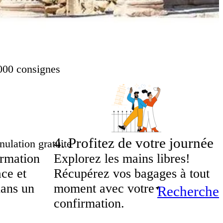
000 consignes
4
.
Profitez de votre journée
ulation gratuite
irmation
Explorez les mains libres!
ace et
Récupérez vos bagages à tout
dans un
moment avec votre
Recherche
confirmation.