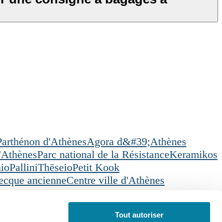
Parthénon d'Athènes
Agora d&#39;Athènes
d'Athènes
Parc national de la Résistance
Keramikos
io
Pallini
Thēseio
Petit Kook
recque ancienne
Centre ville d'Athènes
Tout autoriser
ication
Français