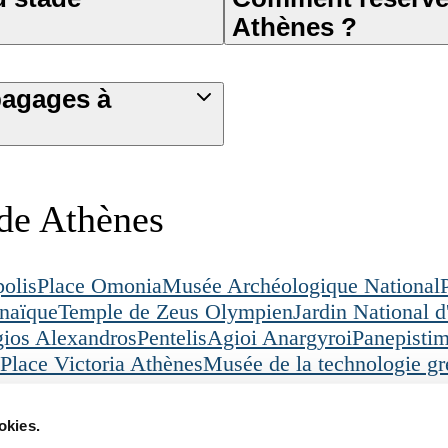
Athènes ?
bagages à
 de Athènes
polis
Place Omonia
Musée Archéologique National
naïque
Temple de Zeus Olympien
Jardin National 
ios Alexandros
Pentelis
Agioi Anargyroi
Panepistim
Place Victoria Athènes
Musée de la technologie g
s
Kolonaki
okies.
Légal
Téléchargez notre appl