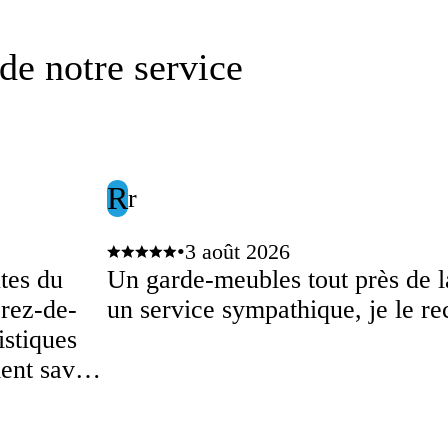
de notre service
R
r
•
3 août 2026
tes du
Un garde-meubles tout près de l
rez-de-
un service sympathique, je le 
istiques
ment savoir
 et à
aux