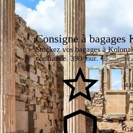
Consigne à bagages 
Stockez vos bagages à Kolonak
confiance. 390/jour.
4.8
Ga