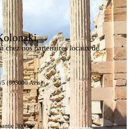
Kolonaki
i chez nos partenaires locaux de
/5 (605000 Avis)
rantie 300000