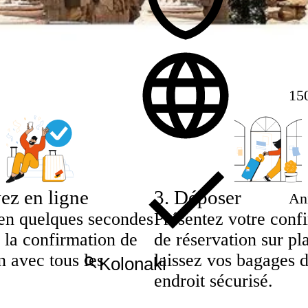
15
ez en ligne
3
.
Déposer
Ann
en quelques secondes
Présentez votre conf
 la confirmation de
de réservation sur pl
n avec tous les
laissez vos bagages 
endroit sécurisé.