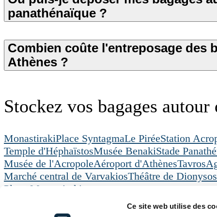
panathénaïque ?
Combien coûte l'entreposage des 
Athènes ?
Stockez vos bagages autour
Monastiraki
Place Syntagma
Le Pirée
Station Acro
Temple d'Héphaïstos
Musée Benaki
Stade Panathé
Musée de l'Acropole
Aéroport d'Athènes
Tavros
Ag
Marché central de Varvakios
Théâtre de Dionysos
Place Monastiraki
Radical Storage
Consigne a bagages
Athène
Ce site web utilise des co
Radical Storage
Service clientèle
Ressources