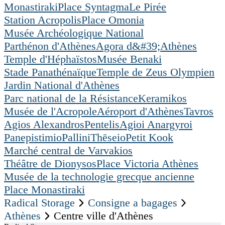
Monastiraki
Place Syntagma
Le Pirée
Station Acropolis
Place Omonia
Musée Archéologique National
Parthénon d'Athènes
Agora d&#39;Athènes
Temple d'Héphaïstos
Musée Benaki
Stade Panathénaïque
Temple de Zeus Olympien
Jardin National d'Athènes
Parc national de la Résistance
Keramikos
Musée de l'Acropole
Aéroport d'Athènes
Tavros
Agios Alexandros
Pentelis
Agioi Anargyroi
Panepistimio
Pallini
Thēseio
Petit Kook
Marché central de Varvakios
Théâtre de Dionysos
Place Victoria Athènes
Musée de la technologie grecque ancienne
Place Monastiraki
Radical Storage
Consigne a bagages
Athènes
Centre ville d'Athènes