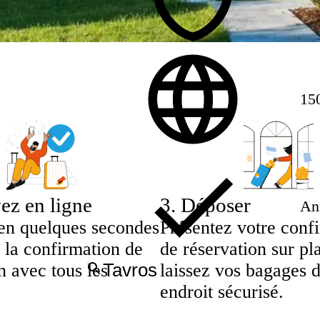
15
ez en ligne
3
.
Déposer
Ann
en quelques secondes
Présentez votre conf
 la confirmation de
de réservation sur pl
n avec tous les
laissez vos bagages 
endroit sécurisé.