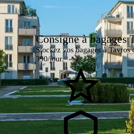
Consigne à bagages 
Stockez vos bagages à Tavros c
390/jour.
4.8
Ga