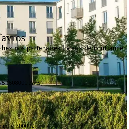
Tavros
hez nos partenaires locaux de confiance.
/5 (608000 Avis)
rantie 300000