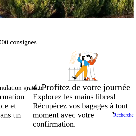
000 consignes
4
.
Profitez de votre journée
ulation gratuite
irmation
Explorez les mains libres!
ace et
Récupérez vos bagages à tout
dans un
moment avec votre
Recherche
confirmation.