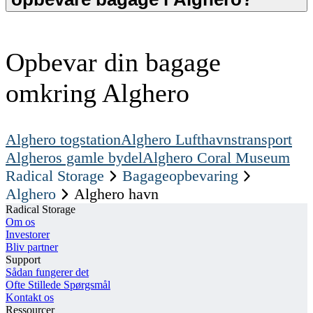
Opbevar din bagage
omkring Alghero
Alghero togstation
Alghero Lufthavnstransport
Algheros gamle bydel
Alghero Coral Museum
Radical Storage
Bagageopbevaring
Alghero
Alghero havn
Radical Storage
Om os
Investorer
Bliv partner
Support
Sådan fungerer det
Ofte Stillede Spørgsmål
Kontakt os
Ressourcer