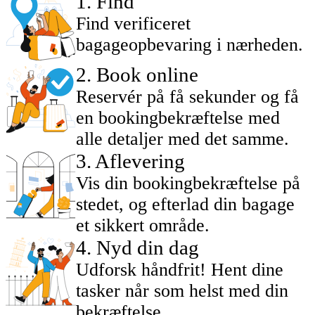
1
.
Find
Find verificeret
bagageopbevaring i nærheden.
2
.
Book online
Reservér på få sekunder og få
en bookingbekræftelse med
alle detaljer med det samme.
3
.
Aflevering
Vis din bookingbekræftelse på
stedet, og efterlad din bagage
et sikkert område.
4
.
Nyd din dag
Udforsk håndfrit! Hent dine
tasker når som helst med din
bekræftelse.