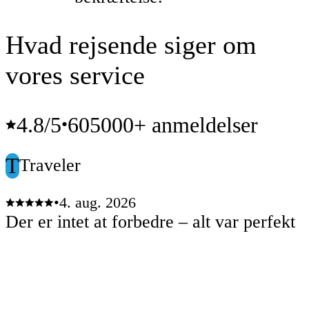
Hvad rejsende siger om
vores service
4.8
/5
605000+ anmeldelser
•
T
Traveler
•
4. aug. 2026
Der er intet at forbedre – alt var perfekt