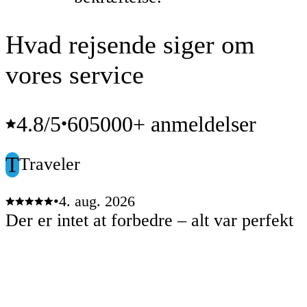
Hvad rejsende siger om
vores service
4.8
/5
605000+ anmeldelser
•
T
Traveler
•
4. aug. 2026
Der er intet at forbedre – alt var perfekt