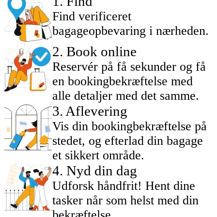
1
.
Find
Find verificeret
bagageopbevaring i nærheden.
2
.
Book online
Reservér på få sekunder og få
en bookingbekræftelse med
alle detaljer med det samme.
3
.
Aflevering
Vis din bookingbekræftelse på
stedet, og efterlad din bagage
et sikkert område.
4
.
Nyd din dag
Udforsk håndfrit! Hent dine
tasker når som helst med din
bekræftelse.