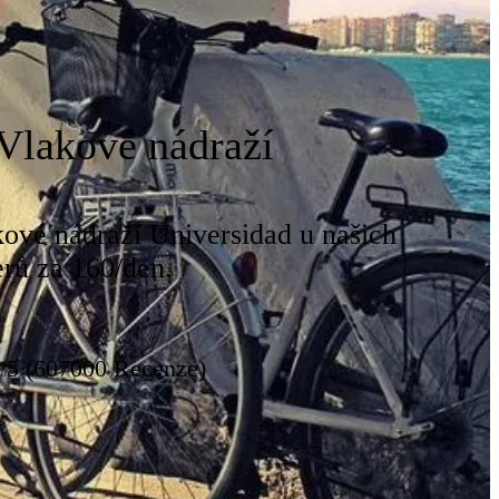
Vlakové nádraží
kové nádraží Universidad u našich
rů za 160/den.
8/5 (607000 Recenze)