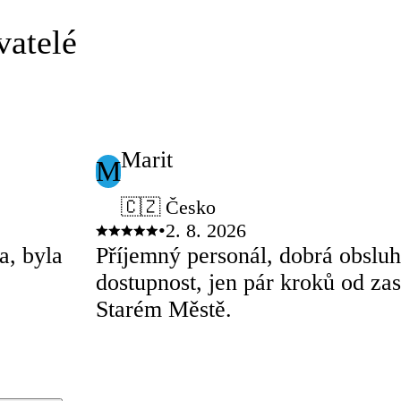
vatelé
Marit
M
🇨🇿 Česko
•
2. 8. 2026
a, byla
Příjemný personál, dobrá obslu
dostupnost, jen pár kroků od zas
Starém Městě.