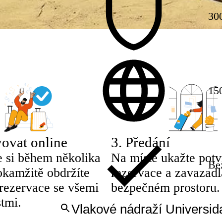
30
150
ovat online
3
.
Předání
e si během několika
Na místě ukažte potv
Be
okamžitě obdržíte
rezervace a zavazadl
 rezervace se všemi
bezpečném prostoru.
tmi.