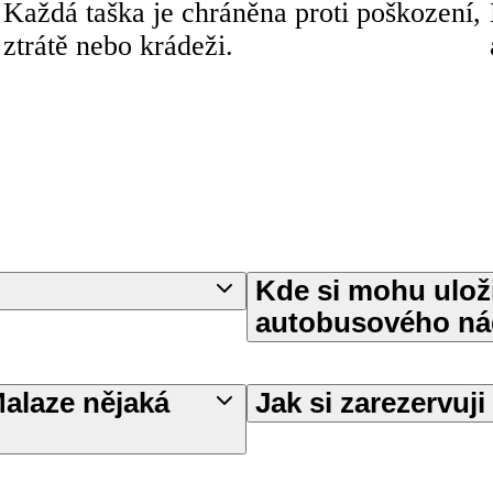
Každá taška je chráněna proti poškození,
ztrátě nebo krádeži.
Kde si mohu uloži
autobusového nád
Malaze nějaká
Jak si zarezervuj