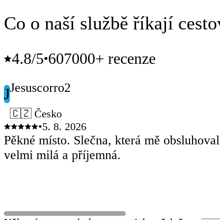
Co o naší službě říkají cesto
4.8
/5
607000+ recenze
•
Jesuscorro2
J
🇨🇿 Česko
•
5. 8. 2026
Pěkné místo. Slečna, která mě obsluhoval
velmi milá a příjemná.