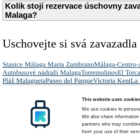
Kolik stojí rezervace úschovny zav
Malaga?
Uschovejte si svá zavazadl
Stanice Málaga María Zambrano
Málaga-Centro
Autobusové nádraží Malaga
Torremolinos
El Torca
Pláž Malagueta
Paseo del Parque
Victoria Kent
La 
Radical Storage
Uschovna zavazadel
Malag
Radical Storage
Podpora
Zdroje
This website uses cookie
O nás
Jak to funguje
Všechna cílová místa
Investoři
ČASTÉ DOTAZY
Blog
We use cookies to personal
Staňte se partnerem
Kontaktujte nás
We also share information 
partners who may combine i
© Radical Storage • Lean Team S.R.L. • P. IVA 14104111001
from your use of their serv
Radical je také financován investičním fondem „Vertis Venture 4 Scaleup L