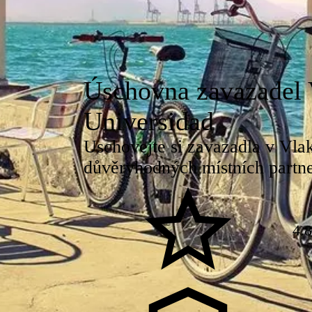
Úschovna zavazadel 
Universidad
Uschovejte si zavazadla v Vla
důvěryhodných místních partne
4.