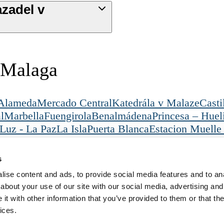
azadel v
a Malaga
-Alameda
Mercado Central
Katedrála v Malaze
Casti
l
Marbella
Fuengirola
Benalmádena
Princesa – Huel
Luz - La Paz
La Isla
Puerta Blanca
Estacion Muelle
a
Vlakové nádraží Universidad
Legislativa
Stáhněte si naši apl
s
Podmínky
Ochrana osobních údajů
ise content and ads, to provide social media features and to anal
Zásady používání souborů cookie
about your use of our site with our social media, advertising and
t with other information that you’ve provided to them or that the
ices.
azio“ spravovaným společností Vertis SGR S.p.A. a podporovaným společností