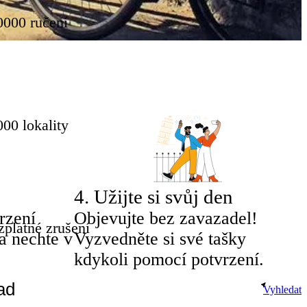
0000 ručení
00 lokality
4
.
Užijte si svůj den
rzení
Objevujte bez zavazadel!
zplatné zrušení
a nechte v
Vyzvedněte si své tašky
kdykoli pomocí potvrzení.
Vyhledat