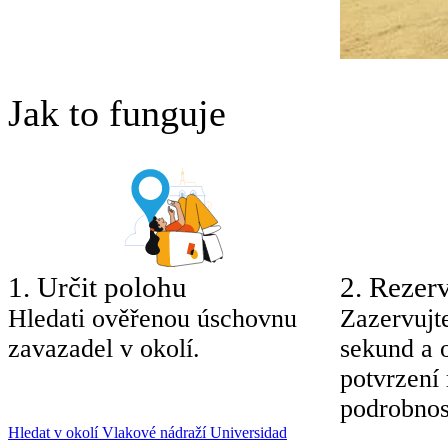
Jak to funguje
1
.
Určit polohu
2
.
Rezerv
Hledati ověřenou úschovnu
Zazervujt
zavazadel v okolí.
sekund a 
potvrzení
podrobnos
Hledat v okolí Vlakové nádraží Universidad