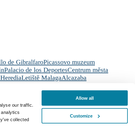
llo de Gibralfaro
Picassovo muzeum
in
Palacio de los Deportes
Centrum města
 Heredia
Letiště Malaga
Alcazaba
ikaci
Czech
Allow all
yse our traffic.
 analytics
Customize
y’ve collected
 European Union NextGerenation EU a: