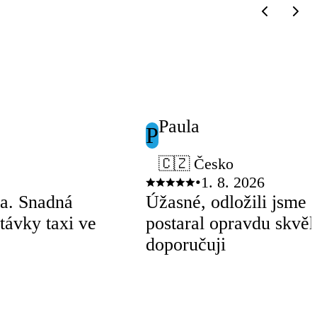
Paula
P
🇨🇿 Česko
•
1. 8. 2026
ha. Snadná
Úžasné, odložili jsme s
távky taxi ve
postaral opravdu skvěle
doporučuji