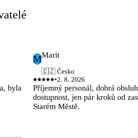
vatelé
Marit
M
🇨🇿 Česko
•
2. 8. 2026
a, byla
Příjemný personál, dobrá obslu
dostupnost, jen pár kroků od zas
Starém Městě.