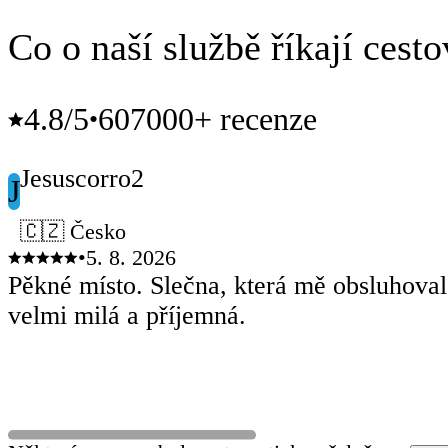
Co o naší službě říkají cesto
4.8
/5
607000+ recenze
•
Jesuscorro2
J
🇨🇿 Česko
•
5. 8. 2026
Pěkné místo. Slečna, která mě obsluhoval
velmi milá a příjemná.