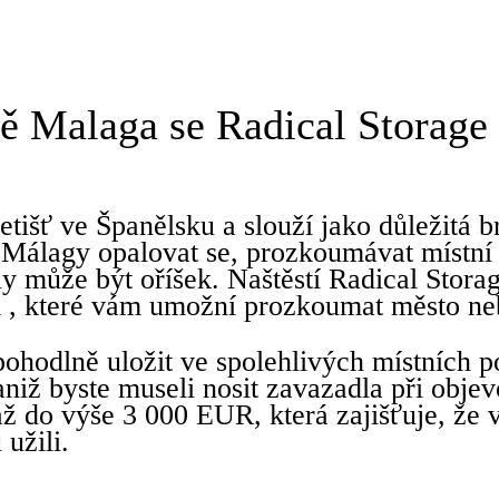
ě Malaga se Radical Storage
etišť ve Španělsku a slouží jako důležitá b
o Málagy opalovat se, prozkoumávat místní k
ly může být oříšek. Naštěstí Radical Stora
a
, které vám umožní prozkoumat město neb
ohodlně uložit ve spolehlivých místních po
iž byste museli nosit zavazadla při objev
ž do výše 3 000 EUR, která zajišťuje, že v
 užili.