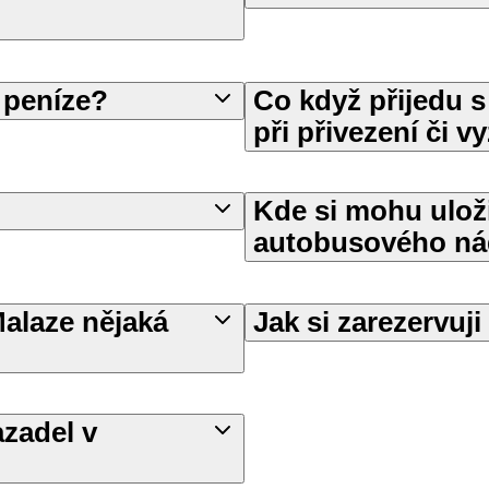
t peníze?
Co když přijedu 
při přivezení či v
Kde si mohu uloži
autobusového nád
Malaze nějaká
Jak si zarezervuj
azadel v