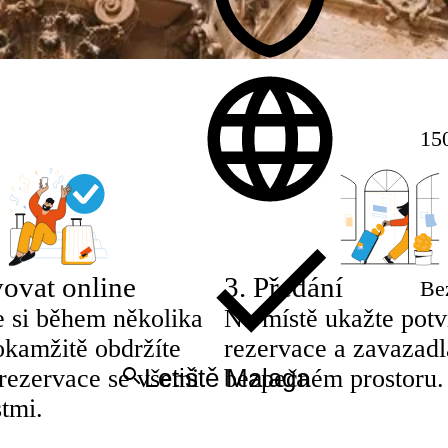
150
ovat online
3
.
Předání
Be
e si během několika
Na místě ukažte potv
okamžitě obdržíte
rezervace a zavazadl
 rezervace se všemi
bezpečném prostoru.
tmi.