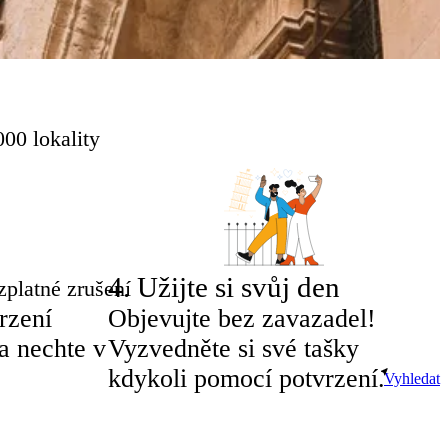
00 lokality
4
.
Užijte si svůj den
zplatné zrušení
rzení
Objevujte bez zavazadel!
a nechte v
Vyzvedněte si své tašky
kdykoli pomocí potvrzení.
Vyhledat