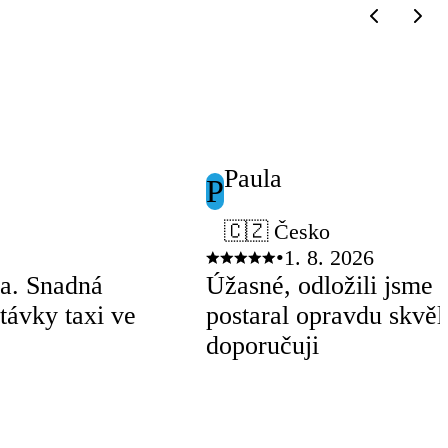
Paula
P
🇨🇿 Česko
•
1. 8. 2026
ha. Snadná
Úžasné, odložili jsme s
távky taxi ve
postaral opravdu skvěle
doporučuji