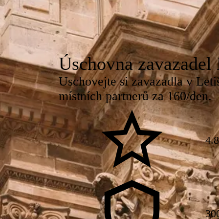
Úschovna zavazadel 
Uschovejte si zavazadla v Let
místních partnerů za 160/den.
4.
30