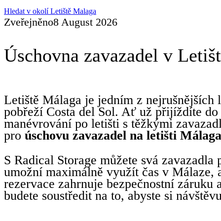
Hledat v okolí Letiště Malaga
Zveřejněno
8 August 2026
Úschovna zavazadel v Letišt
Letiště Málaga je jedním z nejrušnějších l
pobřeží Costa del Sol. Ať už přijíždíte d
manévrování po letišti s těžkými zavazad
pro
úschovu zavazadel na letišti Málag
S Radical Storage můžete svá zavazadla p
umožní maximálně využít čas v Málaze, an
rezervace zahrnuje bezpečnostní záruku a
budete soustředit na to, abyste si návštěvu