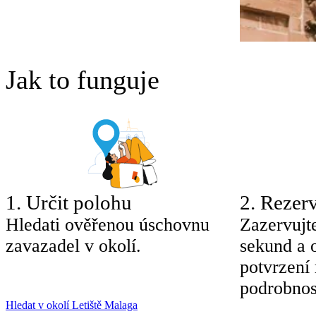
Jak to funguje
1
.
Určit polohu
2
.
Rezerv
Hledati ověřenou úschovnu
Zazervujt
zavazadel v okolí.
sekund a 
potvrzení
podrobnos
Hledat v okolí Letiště Malaga