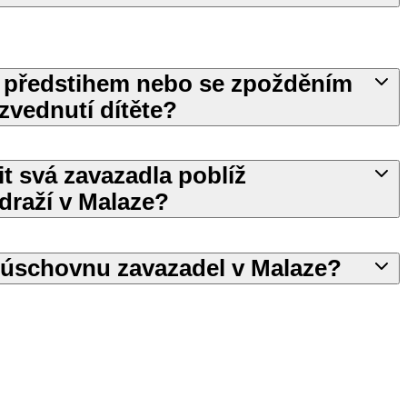
s předstihem nebo se zpožděním
yzvednutí dítěte?
t svá zavazadla poblíž
raží v Malaze?
i úschovnu zavazadel v Malaze?