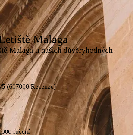
Letiště Malaga
iště Malaga u našich důvěryhodných
8/5 (607000 Recenze)
0000 ručení