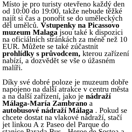
Místo je pro turisty otevřeno každý den
od 10:00 do 19:00, takže nebude těžké
najít si čas a ponořit se do uměleckých
děl umělců.
Vstupenky na Picassovo
muzeum Malaga
jsou také k dispozici
na oficiálních stránkách za méně než 10
EUR. Můžete se také zúčastnit
prohlídky s průvodcem,
kterou zařízení
nabízí, a dozvědět se vše o úžasném
malíři.
Díky své dobré poloze je muzeum dobře
napojeno na další atrakce v centru města
a na další zařízení, jako je
nádraží
Málaga-María Zambrano
a
autobusové nádraží Málaga
. Pokud se
chcete dostat na vlakové nádraží, stačí
jet linkou A z Paseo del Parque do
stanice Parada Bus - Heroe de Sostoa a