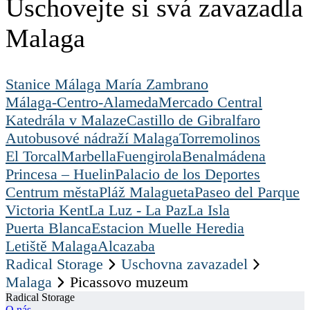
Uschovejte si svá zavazadla
Malaga
Stanice Málaga María Zambrano
Málaga-Centro-Alameda
Mercado Central
Katedrála v Malaze
Castillo de Gibralfaro
Autobusové nádraží Malaga
Torremolinos
El Torcal
Marbella
Fuengirola
Benalmádena
Princesa – Huelin
Palacio de los Deportes
Centrum města
Pláž Malagueta
Paseo del Parque
Victoria Kent
La Luz - La Paz
La Isla
Puerta Blanca
Estacion Muelle Heredia
Letiště Malaga
Alcazaba
Radical Storage
Uschovna zavazadel
Malaga
Picassovo muzeum
Radical Storage
O nás