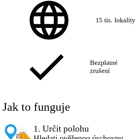
15 tis. lokality
Bezplatné
zrušení
Jak to funguje
1
.
Určit polohu
Hledati ověřenou úschovnu