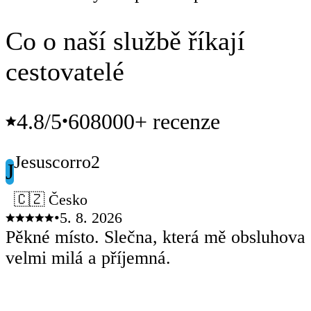
Co o naší službě říkají
cestovatelé
4.8
/5
608000+ recenze
•
Jesuscorro2
J
🇨🇿 Česko
•
5. 8. 2026
Pěkné místo. Slečna, která mě obsluhoval
velmi milá a příjemná.