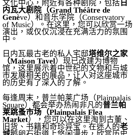
文化中心，附近有各种剧院，包括
日
内瓦大剧院（Grand Théâtre de
Genè
ve）和音乐学院（Conservatory
of Music）。在这里，您可以欣赏一场
演出，或仅仅沉浸在充满活力的氛围
中。
日内瓦最古老的私人宅邸
塔维尔之家
（Maison Tavel
）现已改建为博物
馆，这里展示着中世纪的文物和与城
市发展相关的展品，让人对这座城市
的历史有了深入的了解。
每逢周末，普兰帕莱广场（Plainpalais
Square）都会举办热闹非凡的
普兰帕
莱跳蚤市场（Plainpalais Flea
Market
），您可以在这里淘到古董、
旧货、书籍和奇珍异宝。在迷人的
老
城
鹅卵石街道上悠闲漫步，欣赏历史