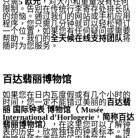
只需
5 欧元
，对大小和重量没有任何
限制。告别在传统行李寄存处排长队
的烦恼。通过我们的网站或手机应用
程序，您只需几分钟就可以轻松预订
一个位置，如果您有任何疑问或需要
帮助，我们的
全天候在线支持团队
将
随时为您服务。
百达翡丽博物馆
如果您在日内瓦度假或有几个小时的
时间，您一定不能错过美丽的
百达翡
丽
国际钟表
博物馆（
Musée
International d’Horlogerie
，
简称百达
翡丽博物馆）
，在这里您可以了解钟
表的历史，欣赏独特的钟表标本。博