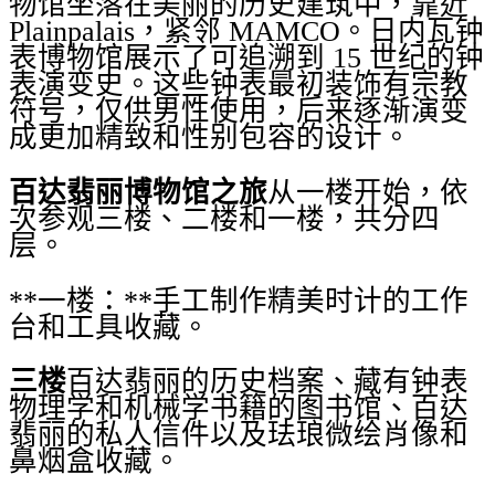
物馆坐落在美丽的历史建筑中，靠近
Plainpalais，紧邻 MAMCO。日内瓦钟
表博物馆展示了可追溯到 15 世纪的钟
表演变史。这些钟表最初装饰有宗教
符号，仅供男性使用，后来逐渐演变
成更加精致和性别包容的设计。
百达翡丽博物馆之旅
从一楼开始，依
次参观三楼、二楼和一楼，共分四
层。
**一楼：**手工制作精美时计的工作
台和工具收藏。
三楼
百达翡丽的历史档案、藏有钟表
物理学和机械学书籍的图书馆、百达
翡丽的私人信件以及珐琅微绘肖像和
鼻烟盒收藏。