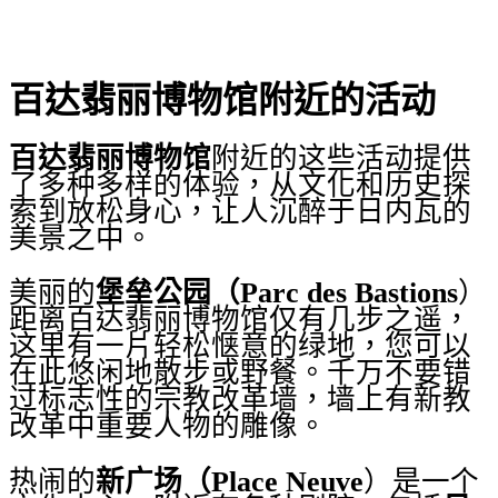
百达翡丽博物馆附近的活动
百达翡丽博物馆
附近的这些活动提供
了多种多样的体验，从文化和历史探
索到放松身心，让人沉醉于日内瓦的
美景之中。
美丽的
堡垒公园（Parc des Bastions
）
距离百达翡丽博物馆仅有几步之遥，
这里有一片轻松惬意的绿地，您可以
在此悠闲地散步或野餐。千万不要错
过标志性的宗教改革墙，墙上有新教
改革中重要人物的雕像。
热闹的
新广场（Place Neuve
）是一个