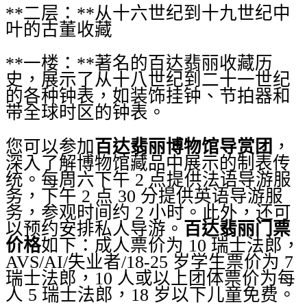
**二层：**从十六世纪到十九世纪中
叶的古董收藏
**一楼：**著名的百达翡丽收藏历
史，展示了从十八世纪到二十一世纪
的各种钟表，如装饰挂钟、节拍器和
带全球时区的钟表。
您可以参加
百达翡丽博物馆导赏团
，
深入了解博物馆藏品中展示的制表传
统。每周六下午 2 点提供法语导游服
务，下午 2 点 30 分提供英语导游服
务，参观时间约 2 小时。此外，还可
以预约安排私人导游。
百达翡丽门票
价格
如下：成人票价为 10 瑞士法郎，
AVS/AI/失业者/18-25 岁学生票价为 7
瑞士法郎，10 人或以上团体票价为每
人 5 瑞士法郎，18 岁以下儿童免费。