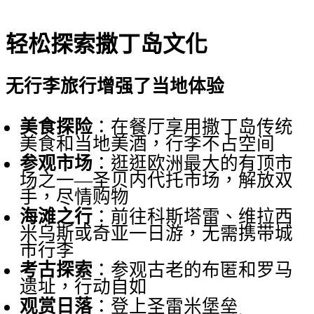
轻松探索撒丁岛文化
无行李旅行增强了当地体验
美食探险
：在餐厅享用撒丁岛传统
美食和当地美酒，行李不占空间
参观市场
：逛逛欧洲最大的有顶市
场之一—圣贝内代托市场，解放双
手，尽情购物
海滩之行
：前往科斯塔雷、维拉西
米乌斯或奇亚一日游，无需携带城
市行李
考古探索
：参观古老的布匿和罗马
遗址，行动自如
观赏日落
：登上圣雷米堡垒