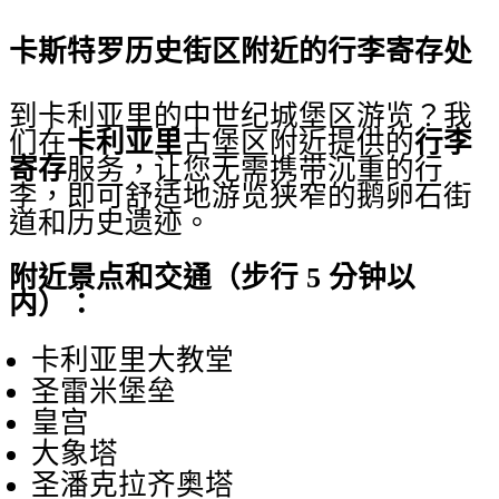
卡斯特罗历史街区附近的行李寄存处
到卡利亚里的中世纪城堡区游览？我
们在
卡利亚里
古堡区附近提供的
行李
寄存
服务，让您无需携带沉重的行
李，即可舒适地游览狭窄的鹅卵石街
道和历史遗迹。
附近景点和交通（步行 5 分钟以
内）：
卡利亚里大教堂
圣雷米堡垒
皇宫
大象塔
圣潘克拉齐奥塔