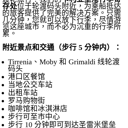
存处
位于轮渡码头附近，为乘船抵达
的旅客提供了完美的解决方案。只需
几分钟，您就可以放下行李，尽情游
览这座城市，而不必为沉重的行李所
累。
附近景点和交通（步行 5 分钟内）：
Tirrenia、Moby 和 Grimaldi 线轮渡
码头
港口区餐馆
当地公交车站
出租车站
罗马购物街
咖啡馆和冰淇淋店
步行可至市中心
步行 10 分钟即可到达圣雷米堡垒