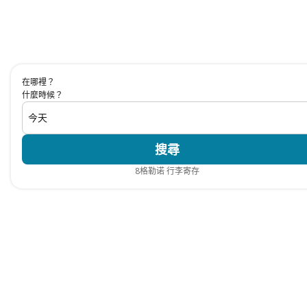
在哪裡？
什麼時候？
今天
搜尋
8
格勒诺 行李寄存