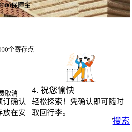
00000保障金
5000个寄存点
4
.
祝您愉快
费取消
预订确认
轻松探索！凭确认即可随时
存放在安
取回行李。
搜索