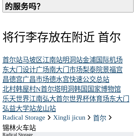
的服务吗？
将行李存放在附近 首尔
首尔站
马坡区
江南站
明洞站
金浦国际机场
东大门设计广场
南大门市场
梨泰院
景福宫
昌德宫
广昌市场
德水宫
快速公交总站
北村韩屋村
N首尔塔
明洞
韩国国家博物馆
乐天世界
江南
弘大
首尔世界杯体育场
东大门
弘益大学站
龙山站
Radical Storage
xingli jicun
首尔
锡林火车站
Radical Storage