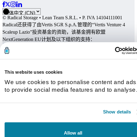
© Radical Storage • Lean Team S.R.L. • P. IVA 14104111001
Radical还获得了由Vertis SGR S.p.A.管理的“Vertis Venture 4
Scaleup Lazio”投资基金的资助，该基金拥有欧盟
NextGeneration EU计划及以下组织的支持：
This website uses cookies
We use cookies to personalise content and ads
to provide social media features and to analyse
our traffic. We also share information about you
use of our site with our social media, advertisin
Show details
and analytics partners who may combine it with
other information that you’ve provided to them o
that they’ve collected from your use of their
Allow all
services.