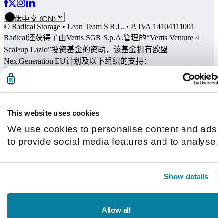
© Radical Storage • Lean Team S.R.L. • P. IVA 14104111001
Radical还获得了由Vertis SGR S.p.A.管理的“Vertis Venture 4
Scaleup Lazio”投资基金的资助，该基金拥有欧盟
NextGeneration EU计划及以下组织的支持：
This website uses cookies
We use cookies to personalise content and ads
to provide social media features and to analyse
our traffic. We also share information about you
use of our site with our social media, advertisin
Show details
and analytics partners who may combine it with
other information that you’ve provided to them o
that they’ve collected from your use of their
Allow all
services.