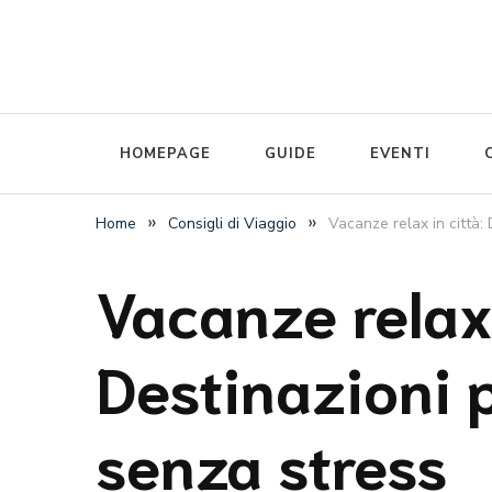
The luggage storage network blog
Radical Storage Travel Gu
HOMEPAGE
GUIDE
EVENTI
»
»
Home
Consigli di Viaggio
Vacanze relax in città:
Vacanze relax 
Destinazioni 
senza stress