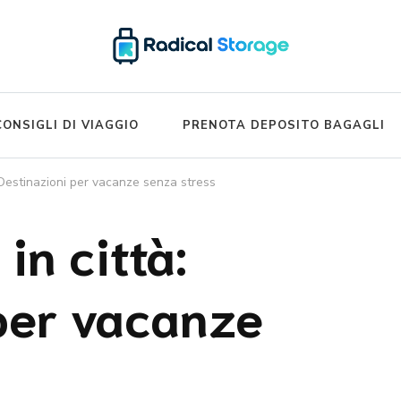
ide – Luggage Storage Network B
CONSIGLI DI VIAGGIO
PRENOTA DEPOSITO BAGAGLI
EN
 Destinazioni per vacanze senza stress
FR
in città:
(
FRAN
ES
per vacanze
(
SPA