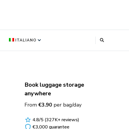
log
ITALIANO
(
INGLESE
)
ANÇAIS
CESE
)
Book luggage storage
PAÑOL
anywhere
GNOLO
)
From
€3.90
per bag/day
4.8/5 (327K+ reviews)
€3,000 guarantee