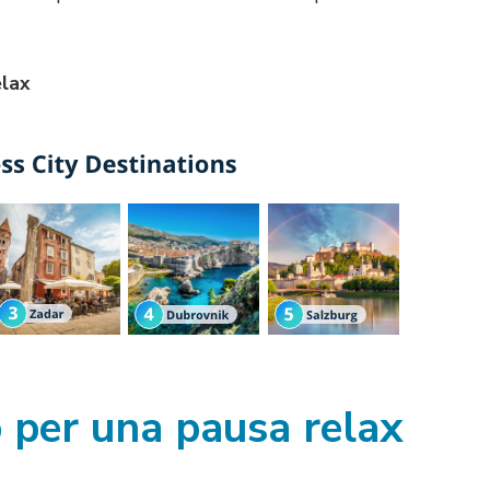
elax
p per una pausa relax