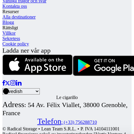
Vanliga frågor och svar
Kontakta oss
Resurser
Alla destinationer
Blogg
Rättsligt
Villkor
Sekretess
Cookie policy
Ladda ner vår app
Le cigarillo
Adress
:
54 Av. Félix Viallet, 38000 Grenoble,
France
Telefon
:
(+33) 756288710
© Radical Storage • Lean Team S.R.L. • P. IVA 14104111001