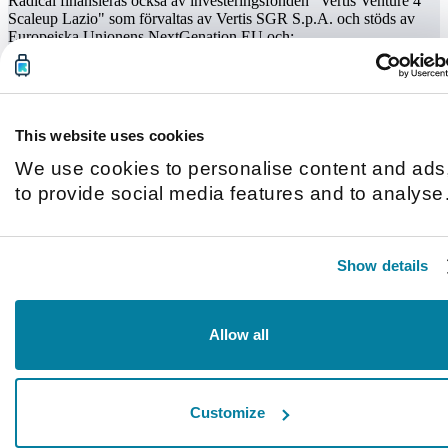
Radical finansieras också av investeringsfonden "Vertis Venture 4
Scaleup Lazio" som förvaltas av Vertis SGR S.p.A. och stöds av
Europeiska Unionens NextGenation EU och:
This website uses cookies
We use cookies to personalise content and ads
to provide social media features and to analyse
our traffic. We also share information about you
use of our site with our social media, advertisin
Show details
and analytics partners who may combine it with
other information that you’ve provided to them o
that they’ve collected from your use of their
Allow all
services.
Customize