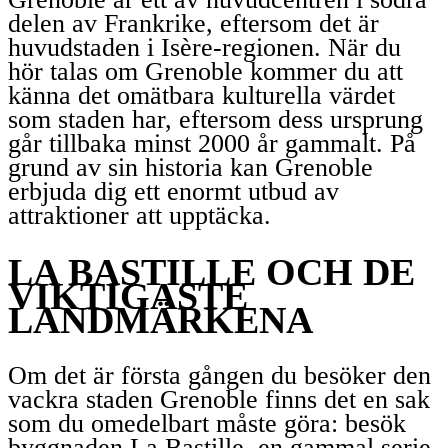
delen av Frankrike, eftersom det är
huvudstaden i Isère-regionen. När du
hör talas om Grenoble kommer du att
känna det omätbara kulturella värdet
som staden har, eftersom dess ursprung
går tillbaka minst 2000 år gammalt. På
grund av sin historia kan Grenoble
erbjuda dig ett enormt utbud av
attraktioner att upptäcka.
LA BASTILLE OCH DE
VIKTIGASTE
LANDMÄRKENA
Om det är första gången du besöker den
vackra staden Grenoble finns det en sak
som du omedelbart måste göra: besök
byggnaden La Bastille, en gammal serie