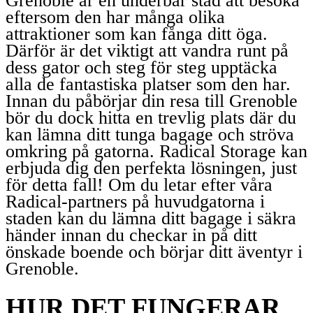
Grenoble är en underbar stad att besöka
eftersom den har många olika
attraktioner som kan fånga ditt öga.
Därför är det viktigt att vandra runt på
dess gator och steg för steg upptäcka
alla de fantastiska platser som den har.
Innan du påbörjar din resa till Grenoble
bör du dock hitta en trevlig plats där du
kan lämna ditt tunga bagage och ströva
omkring på gatorna. Radical Storage kan
erbjuda dig den perfekta lösningen, just
för detta fall! Om du letar efter våra
Radical-partners på huvudgatorna i
staden kan du lämna ditt bagage i säkra
händer innan du checkar in på ditt
önskade boende och börjar ditt äventyr i
Grenoble.
HUR DET FUNGERAR