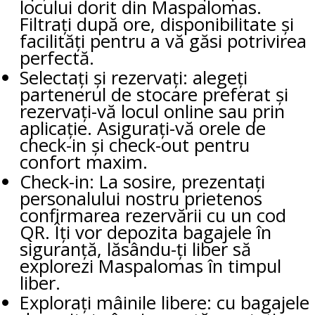
locului dorit din Maspalomas.
Filtrați după ore, disponibilitate și
facilități pentru a vă găsi potrivirea
perfectă.
Selectați și rezervați: alegeți
partenerul de stocare preferat și
rezervați-vă locul online sau prin
aplicație. Asigurați-vă orele de
check-in și check-out pentru
confort maxim.
Check-in: La sosire, prezentați
personalului nostru prietenos
confirmarea rezervării cu un cod
QR. Îți vor depozita bagajele în
siguranță, lăsându-ți liber să
explorezi Maspalomas în timpul
liber.
Explorați mâinile libere: cu bagajele