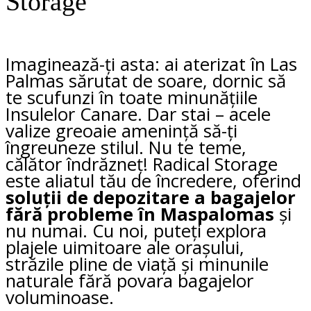
Storage
Imaginează-ți asta: ai aterizat în Las
Palmas sărutat de soare, dornic să
te scufunzi în toate minunățiile
Insulelor Canare. Dar stai – acele
valize greoaie amenință să-ți
îngreuneze stilul. Nu te teme,
călător îndrăzneț! Radical Storage
este aliatul tău de încredere, oferind
soluții de depozitare a bagajelor
fără probleme în Maspalomas
și
nu numai. Cu noi, puteți explora
plajele uimitoare ale orașului,
străzile pline de viață și minunile
naturale fără povara bagajelor
voluminoase.