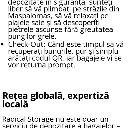
depozitate în siguranță, sunteți
liber să vă plimbați pe străzile din
Maspalomas, să vă relaxați pe
plajele sale și să descoperiți
pietrele ascunse fără greutatea
pungilor grele.
Check-Out: Când este timpul să vă
recuperați bunurile, pur și simplu
arătați codul QR, iar bagajele vi se
vor returna prompt.
Rețea globală, expertiză
locală
Radical Storage nu este doar un
serviciu de depozitare a bagajelor –