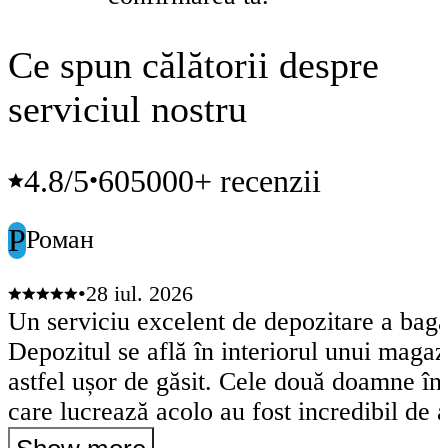
Ce spun călătorii despre
serviciul nostru
4.8
/5
605000+ recenzii
•
Р
Роман
•
28 iul. 2026
Un serviciu excelent de depozitare a baga
Depozitul se află în interiorul unui magaz
astfel ușor de găsit. Cele două doamne în
care lucrează acolo au fost incredibil de 
primitoare și de ajutor. M-au tratat cu mu