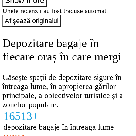
Show more
căldură, iar interacțiunea cu ele a fost o 
Unele recenzii au fost traduse automat.
plăcere. Întregul proces s-a desfășurat rap
Afișează originalul
probleme și fără stres. Recomand cu căld
loc tuturor celor care caută un serviciu de
Depozitare bagaje în
depozitare a bagajelor sigur și de încrede
fiecare oraș în care mergi
Găsește spații de depozitare sigure în
întreaga lume, în apropierea gărilor
principale, a obiectivelor turistice și a
zonelor populare.
16513+
depozitare bagaje în întreaga lume