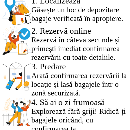
1
.
Localizează
Găsește un loc de depozitare
bagaje verificată în apropiere.
2
.
Rezervă online
Rezervă în câteva secunde și
primești imediat confirmarea
rezervării cu toate detaliile.
3
.
Predare
Arată confirmarea rezervării la
locație și lasă bagajele într-o
zonă securizată.
4
.
Să ai o zi frumoasă
Explorează fără griji! Ridică-ți
bagajele oricând, cu
confirmarea ta.