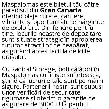
Maspalomas este biletul tău către
paradisul din
Gran Canaria
,
oferind plaje curate, cartiere
vibrante și oportunități nemărginite
de explorare. Din fericire pentru
tine, locurile noastre de depozitare
sunt situate strategic în apropierea
tuturor atracțiilor de neapărat,
asigurând acces facil la deliciile
orașului.
Cu Radical Storage, poți călători în
Maspalomas cu liniște sufletească,
știind că lucrurile tale sunt pe mâini
sigure. Partenerii noștri sunt supuși
unor verificări de securitate
riguroase și oferim o garanție de
asigurare de 3000 EUR pentru