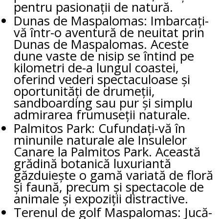
pentru pasionații de natură.
Dunas de Maspalomas: Imbarcați-
vă într-o aventură de neuitat prin
Dunas de Maspalomas. Aceste
dune vaste de nisip se întind pe
kilometri de-a lungul coastei,
oferind vederi spectaculoase și
oportunități de drumeții,
sandboarding sau pur și simplu
admirarea frumuseții naturale.
Palmitos Park: Cufundați-vă în
minunile naturale ale Insulelor
Canare la Palmitos Park. Această
grădină botanică luxuriantă
găzduiește o gamă variată de floră
și faună, precum și spectacole de
animale și expoziții distractive.
Terenul de golf Maspalomas: Jucă-