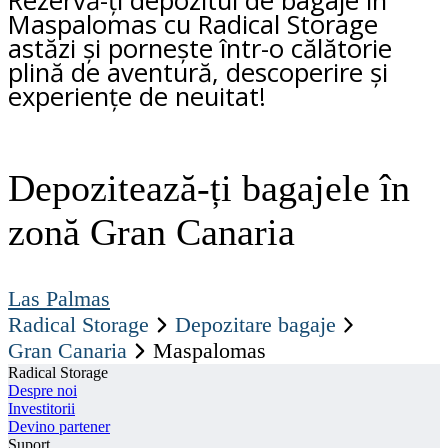
Rezervă-ți depozitul de bagaje în
Maspalomas cu Radical Storage
astăzi și pornește într-o călătorie
plină de aventură, descoperire și
experiențe de neuitat!
Depozitează-ți bagajele în
zonă Gran Canaria
Las Palmas
Radical Storage
Depozitare bagaje
Gran Canaria
Maspalomas
Radical Storage
Despre noi
Investitorii
Devino partener
Suport