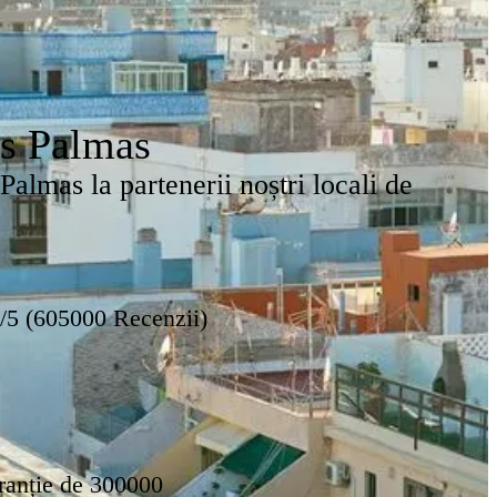
as Palmas
Palmas la partenerii noștri locali de
8/5 (605000 Recenzii)
ranție de 300000