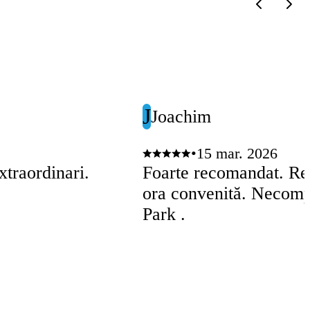
J
Joachim
•
15 mar. 2026
xtraordinari.
Foarte recomandat. Rezer
ora convenită. Necompli
Park .