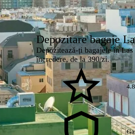
Depozitare bagaje L
Depozitează-ți bagajele în Las 
încredere, de la 390/zi.
4.
Ga