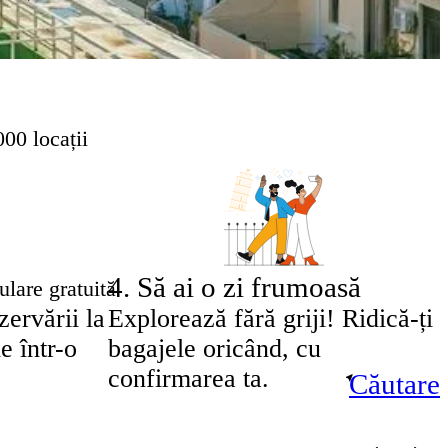
00 locații
4
.
Să ai o zi frumoasă
lare gratuită
ervării la
Explorează fără griji! Ridică-ți
e într-o
bagajele oricând, cu
confirmarea ta.
Căutare