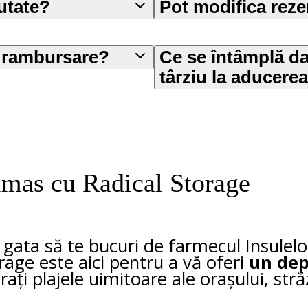
utate?
Pot modifica rez
o rambursare?
Ce se întâmplă d
târziu la aducerea
lmas cu Radical Storage
t, gata să te bucuri de farmecul Insulelo
orage este aici pentru a vă oferi
un dep
ți plajele uimitoare ale orașului, stră