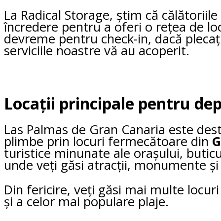
La Radical Storage, știm că călătoriil
încredere pentru a oferi o rețea de lo
devreme pentru check-in, dacă plecați 
serviciile noastre vă au acoperit.
Locații principale pentru de
Las Palmas de Gran Canaria este destin
plimbe prin locuri fermecătoare din
G
turistice minunate ale orașului, buticu
unde veți găsi atracții, monumente ș
Din fericire, veți găsi mai multe locu
și a celor mai populare plaje.