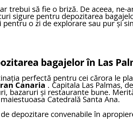
e ar trebui să fie o briză. De aceea, ne
curi sigure pentru depozitarea bagajelo
pentru o zi de explorare sau pur și sim
pozitarea bagajelor în Las Pa
ația perfectă pentru cei cărora le plac
ran Canaria
. Capitala Las Palmas, de 
ri, bazaruri și restaurante bune. Merită
i maiestuoasa Catedrală Santa Ana.
ri de depozitare convenabile în apropier