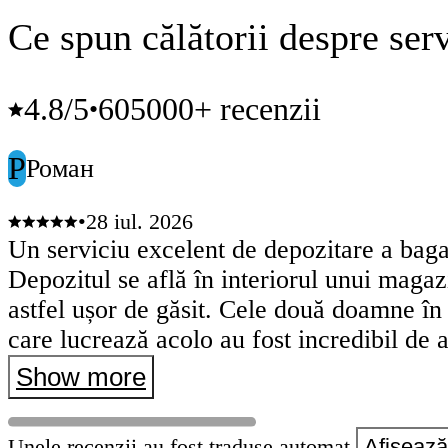
Ce spun călătorii despre serv
4.8
/5
605000+ recenzii
•
Р
Роман
•
28 iul. 2026
Un serviciu excelent de depozitare a baga
Depozitul se află în interiorul unui magaz
astfel ușor de găsit. Cele două doamne în
care lucrează acolo au fost incredibil de 
primitoare și de ajutor. M-au tratat cu mu
Show more
căldură, iar interacțiunea cu ele a fost o 
plăcere. Întregul proces s-a desfășurat rap
Unele recenzii au fost traduse automat.
Afișează 