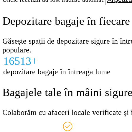
probleme și fără stres. Recomand cu căld
loc tuturor celor care caută un serviciu de
Depozitare bagaje în fiecare
depozitare a bagajelor sigur și de încrede
Găsește spații de depozitare sigure în într
populare.
16513+
depozitare bagaje în întreaga lume
Bagajele tale în mâini sigur
Colaborăm cu afaceri locale verificate și î