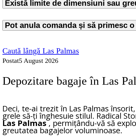
Există limite de dimensiuni sau gre
Pot anula comanda și să primesc 
Caută lângă Las Palmas
Postat
5 August 2026
Depozitare bagaje în Las Pa
Deci, te-ai trezit în Las Palmas însori
grele să-ți înghesuie stilul. Radical St
Las Palmas
, permițându-vă să explora
greutatea bagajelor voluminoase.