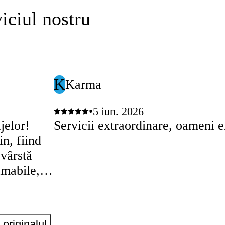
iciul nostru
K
Karma
•
5 iun. 2026
jelor!
Servicii extraordinare, oameni e
in, fiind
 vârstă
amabile,
ltă
adevărată
id, fără
originalul