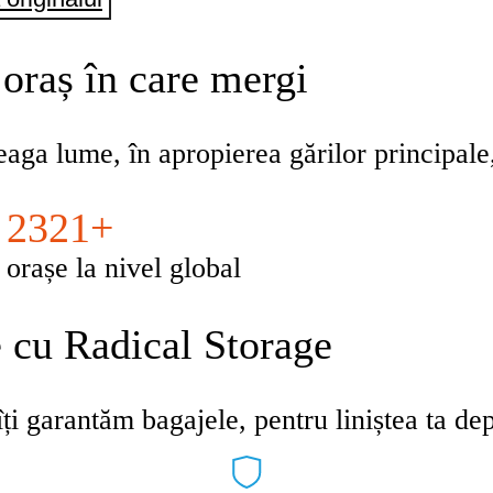
ură acest
 oraș în care mergi
re.
eaga lume, în apropierea gărilor principale,
2321+
orașe la nivel global
e cu Radical Storage
ți garantăm bagajele, pentru liniștea ta dep