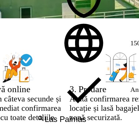
150
ă online
3
.
Predare
Anu
n câteva secunde și
Arată confirmarea rez
imediat confirmarea
locație și lasă bagajel
cu toate detaliile.
zonă securizată.