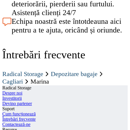
deteriorării, pierderii sau furtului.
Asistență clienți 24/7
Echipa noastră este întotdeauna aici
pentru a te ajuta, oricând și oriunde.
Întrebări frecvente
Radical Storage
Depozitare bagaje
Cagliari
Marina
Radical Storage
Despre noi
Investitorii
Devino partener
Suport
Cum funcționează
Întrebări frecvente
Contactează-ne
Resurse