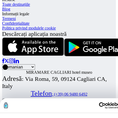
Toate destinațiile
Blog
Informații legale
Termeni
Confidențialitate
Politica privind modulele cookie
Descărcați aplicația noastră
MIRAMARE CAGLIARI hotel museo
Adresă
:
Via Roma, 59, 09124 Cagliari CA,
Italy
Telefon
:
(+39) 06 9480 6492
© Radical Storage • Lean Team S.R.L. • P. IVA 14104111001
Radical este finanțat și de fondul de investiții „Vertis Venture 4
Scaleup Lazio” gestionat de Vertis SGR S.p.A. și susținut de
Uniunea Europeană NextGerenation EU și: