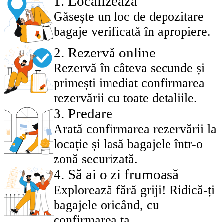
1
.
Localizează
Găsește un loc de depozitare
bagaje verificată în apropiere.
2
.
Rezervă online
Rezervă în câteva secunde și
primești imediat confirmarea
rezervării cu toate detaliile.
3
.
Predare
Arată confirmarea rezervării la
locație și lasă bagajele într-o
zonă securizată.
4
.
Să ai o zi frumoasă
Explorează fără griji! Ridică-ți
bagajele oricând, cu
confirmarea ta.