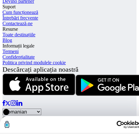
Devino partener
Suport
Cum funcționează
Întrebări frecvente
Contactează-ne
Resurse
Toate destinațiile
Blog
Informații legale
Termeni
Confidențialitate
Politica privind modulele cookie
Descărcați aplicația noastră
© Radical Storage • Lean Team S.R.L. • P. IVA 14104111001
Radical este finanțat și de fondul de investiții „Vertis Venture 4
Scaleup Lazio” gestionat de Vertis SGR S.p.A. și susținut de
Uniunea Europeană NextGerenation EU și: