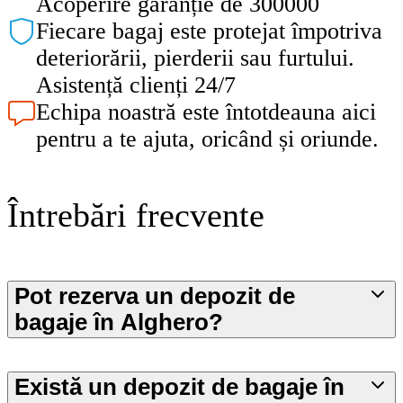
Acoperire garanție de 300000
Fiecare bagaj este protejat împotriva
deteriorării, pierderii sau furtului.
Asistență clienți 24/7
Echipa noastră este întotdeauna aici
pentru a te ajuta, oricând și oriunde.
Întrebări frecvente
Pot rezerva un depozit de
bagaje în Alghero?
Există un depozit de bagaje în