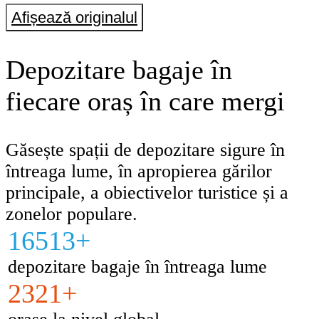
Afișează originalul
Depozitare bagaje în
fiecare oraș în care mergi
Găsește spații de depozitare sigure în
întreaga lume, în apropierea gărilor
principale, a obiectivelor turistice și a
zonelor populare.
16513+
depozitare bagaje în întreaga lume
2321+