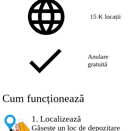
15 K locații
Anulare
gratuită
Cum funcționează
1
.
Localizează
Găsește un loc de depozitare