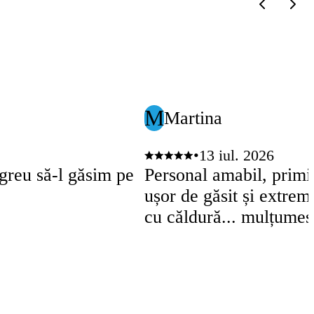
M
Martina
•
13 iul. 2026
t greu să-l găsim pe
Personal amabil, primito
ușor de găsit și extrem
cu căldură... mulțume