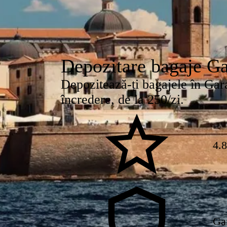
Depozitare bagaje G
Depozitează-ți bagajele în Gara
încredere, de la 250/zi.
4.
Ga