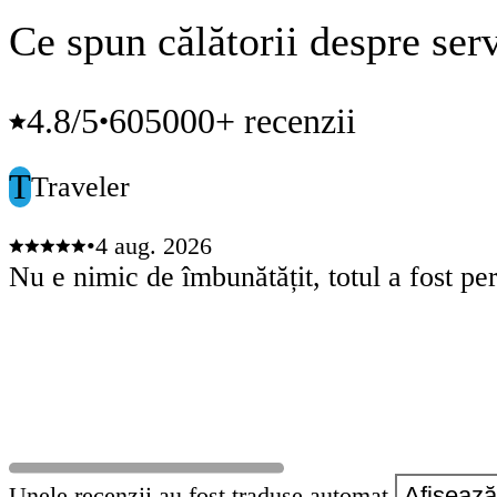
Ce spun călătorii despre serv
4.8
/5
605000+ recenzii
•
T
Traveler
•
4 aug. 2026
Nu e nimic de îmbunătățit, totul a fost pe
Unele recenzii au fost traduse automat.
Afișează 