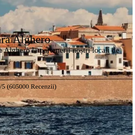
ara Alghero
 Alghero la partenerii noștri locali de
8/5 (605000 Recenzii)
ranție de 300000