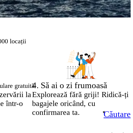
00 locații
4
.
Să ai o zi frumoasă
lare gratuită
ervării la
Explorează fără griji! Ridică-ți
e într-o
bagajele oricând, cu
confirmarea ta.
Căutare