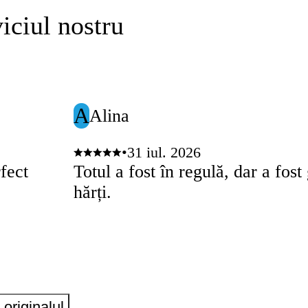
iciul nostru
A
Alina
•
31 iul. 2026
rfect
Totul a fost în regulă, dar a fos
hărți.
originalul