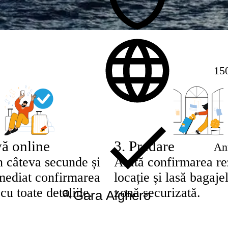
150
ă online
3
.
Predare
Anu
n câteva secunde și
Arată confirmarea rez
imediat confirmarea
locație și lasă bagajel
cu toate detaliile.
zonă securizată.