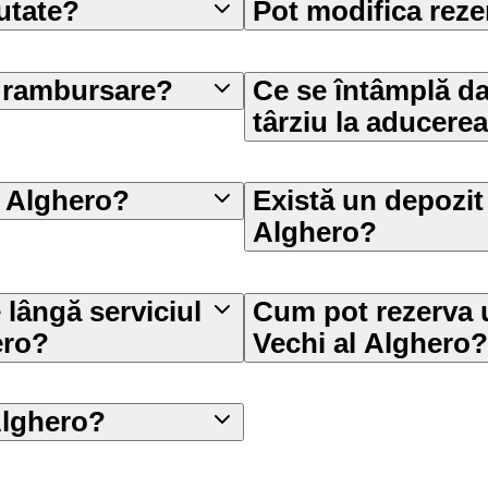
utate?
Pot modifica rez
o rambursare?
Ce se întâmplă d
târziu la aducerea
n Alghero?
Există un depozit
Alghero?
lângă serviciul
Cum pot rezerva u
ero?
Vechi al Alghero?
Alghero?