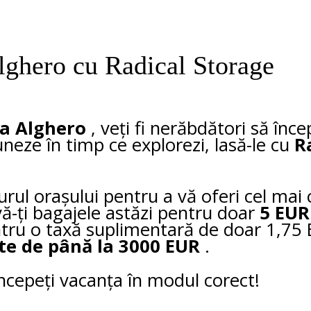
lghero cu Radical Storage
a Alghero
, veți fi nerăbdători să înce
uneze în timp ce explorezi, lasă-le cu
R
urul orașului pentru a vă oferi cel mai
vă-ți bagajele astăzi pentru doar
5 EUR
ntru o taxă suplimentară de doar 1,75
te de până la 3000 EUR
.
 începeți vacanța în modul corect!