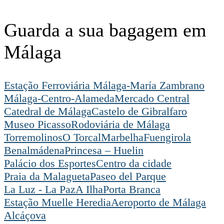
Guarda a sua bagagem em
Málaga
Estação Ferroviária Málaga-María Zambrano
Málaga-Centro-Alameda
Mercado Central
Catedral de Málaga
Castelo de Gibralfaro
Museo Picasso
Rodoviária de Málaga
Torremolinos
O Torcal
Marbelha
Fuengirola
Benalmádena
Princesa – Huelin
Palácio dos Esportes
Centro da cidade
Praia da Malagueta
Paseo del Parque
La Luz - La Paz
A Ilha
Porta Branca
Estação Muelle Heredia
Aeroporto de Málaga
Alcáçova