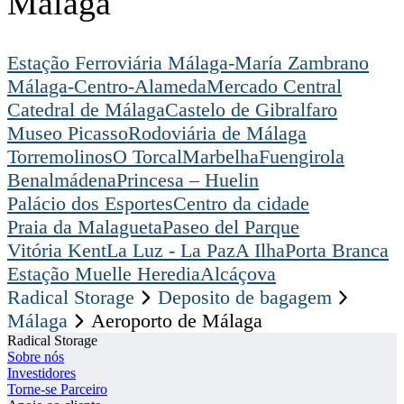
Málaga
Estação Ferroviária Málaga-María Zambrano
Málaga-Centro-Alameda
Mercado Central
Catedral de Málaga
Castelo de Gibralfaro
Museo Picasso
Rodoviária de Málaga
Torremolinos
O Torcal
Marbelha
Fuengirola
Benalmádena
Princesa – Huelin
Palácio dos Esportes
Centro da cidade
Praia da Malagueta
Paseo del Parque
Vitória Kent
La Luz - La Paz
A Ilha
Porta Branca
Estação Muelle Heredia
Alcáçova
Radical Storage
Deposito de bagagem
Málaga
Aeroporto de Málaga
Radical Storage
Sobre nós
Investidores
Torne-se Parceiro