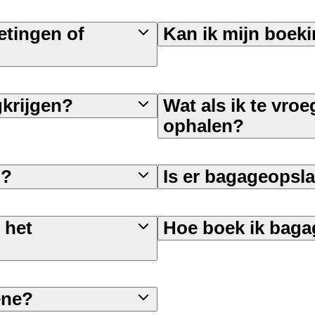
etingen of
Kan ik mijn boeki
gkrijgen?
Wat als ik te vroe
ophalen?
n?
Is er bagageopsl
 het
Hoe boek ik baga
ene?