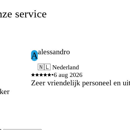
nze service
alessandro
A
🇳🇱 Nederland
•
6 aug 2026
Zeer vriendelijk personeel en ui
eker