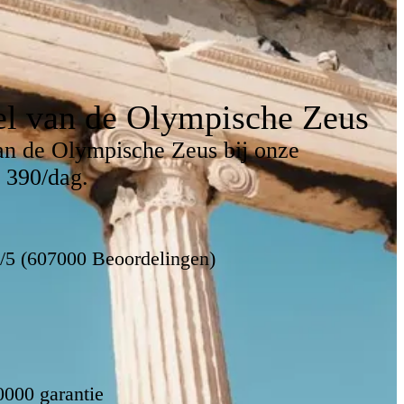
l van de Olympische Zeus
an de Olympische Zeus bij onze
 390/dag.
8/5 (607000 Beoordelingen)
0000 garantie