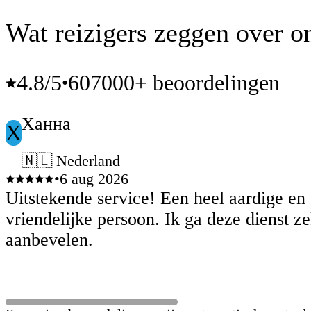
Wat reizigers zeggen over o
4.8
/5
607000+ beoordelingen
•
Ханна
Х
🇳🇱 Nederland
•
6 aug 2026
Uitstekende service! Een heel aardige en
vriendelijke persoon. Ik ga deze dienst z
aanbevelen.