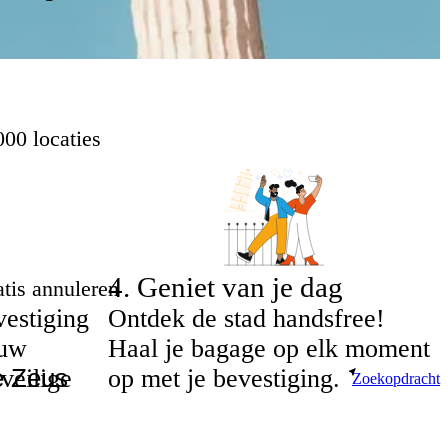
00 locaties
4
.
Geniet van je dag
tis annuleren
estiging
Ontdek de stad handsfree!
 uw
Haal je bagage op elk moment
veilige
op met je bevestiging.
Zoekopdracht