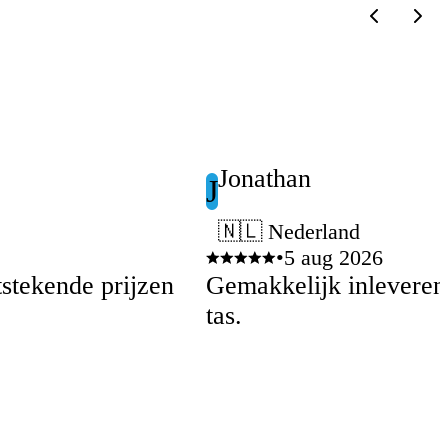
Jonathan
J
🇳🇱 Nederland
•
5 aug 2026
tstekende prijzen
Gemakkelijk inleveren 
tas.