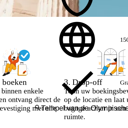
150
e boeken
3
.
Drop-off
Gra
 binnen enkele
Toon uw boekingsbev
en ontvang direct de
op de locatie en laat
evestiging met alle
bagage achter in een 
ruimte.