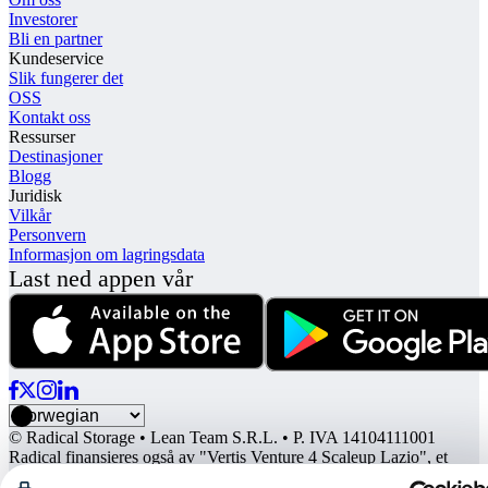
Investorer
Bli en partner
Kundeservice
Slik fungerer det
OSS
Kontakt oss
Ressurser
Destinasjoner
Blogg
Juridisk
Vilkår
Personvern
Informasjon om lagringsdata
Last ned appen vår
© Radical Storage • Lean Team S.R.L. • P. IVA 14104111001
Radical finansieres også av "Vertis Venture 4 Scaleup Lazio", et
investeringsfond som forvaltes av Vertis SGR S.p.A. og støttes av