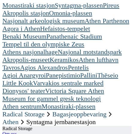
Monastiraki stasjon
Syntagma-plassen
Pireus
Akropolis stasjon
Omonia-plassen
Nasjonalt arkeologisk museum
Athen Parthenon
Agora i Athen
Hefaistos-tempelet
Benaki Museum
Panathenaic Stadium
Tempel til den olympiske Zeus
Athens nasjonalhage
Nasjonal motstandspark
Akropolis-museet
Keramikos
Athen lufthavn
Tavros
Agios Alexandros
Pentelis
Agioi Anargyroi
Panepistimio
Pallini
Thēseio
Little Kook
Varvakios sentrale marked
Dionysos' teater
Victoria Square Athen
Museum for gammel gresk teknologi
Athen sentrum
Monastiraki-plassen
Radical Storage
Bagasjeoppbevaring
Athen
Syntagma jernbanestasjon
Radical Storage
Om oss