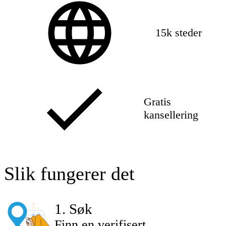
15k steder
Gratis
kansellering
Slik fungerer det
1
.
Søk
Finn en verifisert