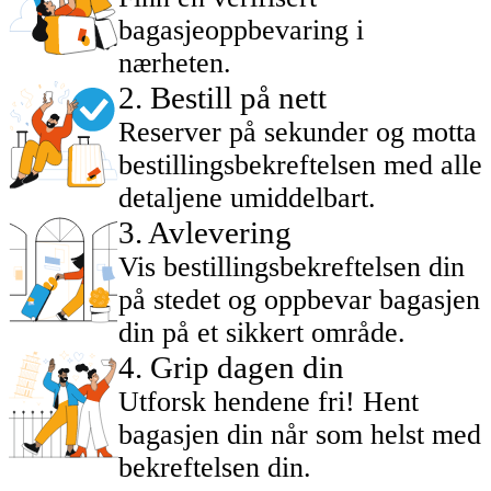
bagasjeoppbevaring i
nærheten.
2
.
Bestill på nett
Reserver på sekunder og motta
bestillingsbekreftelsen med alle
detaljene umiddelbart.
3
.
Avlevering
Vis bestillingsbekreftelsen din
på stedet og oppbevar bagasjen
din på et sikkert område.
4
.
Grip dagen din
Utforsk hendene fri! Hent
bagasjen din når som helst med
bekreftelsen din.