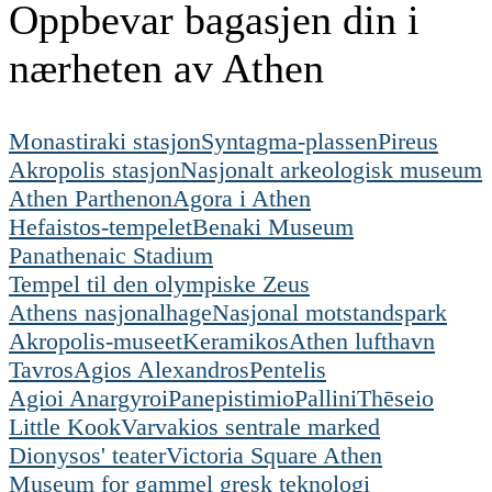
Oppbevar bagasjen din i
nærheten av Athen
Monastiraki stasjon
Syntagma-plassen
Pireus
Akropolis stasjon
Nasjonalt arkeologisk museum
Athen Parthenon
Agora i Athen
Hefaistos-tempelet
Benaki Museum
Panathenaic Stadium
Tempel til den olympiske Zeus
Athens nasjonalhage
Nasjonal motstandspark
Akropolis-museet
Keramikos
Athen lufthavn
Tavros
Agios Alexandros
Pentelis
Agioi Anargyroi
Panepistimio
Pallini
Thēseio
Little Kook
Varvakios sentrale marked
Dionysos' teater
Victoria Square Athen
Museum for gammel gresk teknologi