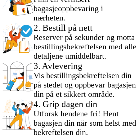
bagasjeoppbevaring i
nærheten.
2
.
Bestill på nett
Reserver på sekunder og motta
bestillingsbekreftelsen med alle
detaljene umiddelbart.
3
.
Avlevering
Vis bestillingsbekreftelsen din
på stedet og oppbevar bagasjen
din på et sikkert område.
4
.
Grip dagen din
Utforsk hendene fri! Hent
bagasjen din når som helst med
bekreftelsen din.