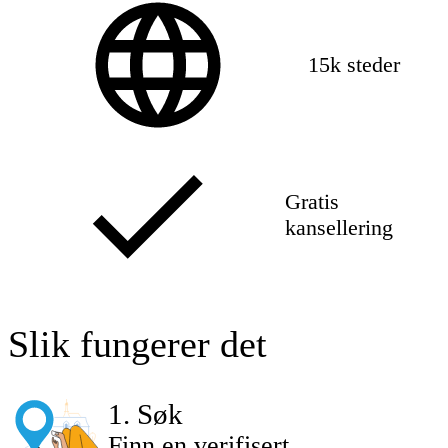
15k steder
Gratis
kansellering
Slik fungerer det
1
.
Søk
Finn en verifisert