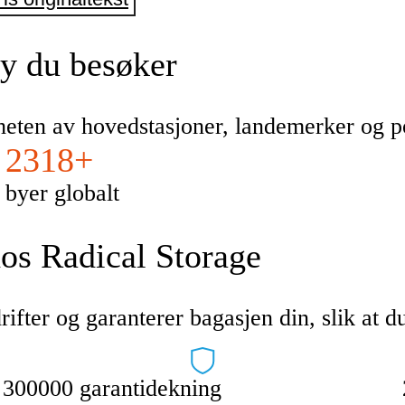
by du besøker
rheten av hovedstasjoner, landemerker og 
2318+
byer globalt
hos Radical Storage
ifter og garanterer bagasjen din, slik at du
300000 garantidekning