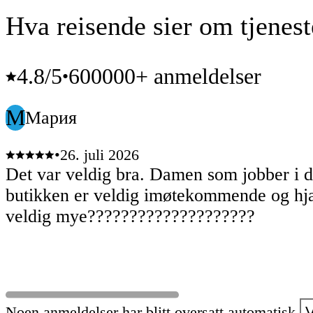
Hva reisende sier om tjenest
4.8
/5
600000+ anmeldelser
•
М
Мария
•
26. juli 2026
Det var veldig bra. Damen som jobber i 
butikken er veldig imøtekommende og hj
veldig mye????????????????????
Noen anmeldelser har blitt oversatt automatisk.
V