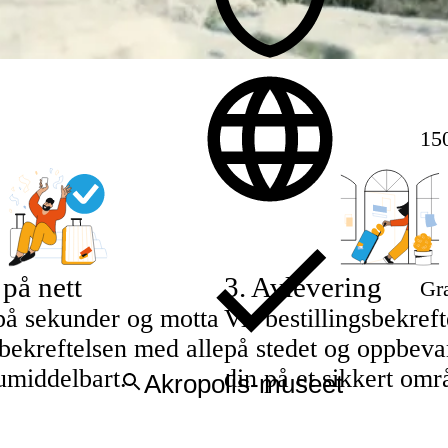
15
 på nett
3
.
Avlevering
Gra
på sekunder og motta
Vis bestillingsbekref
sbekreftelsen med alle
på stedet og oppbeva
umiddelbart.
din på et sikkert omr