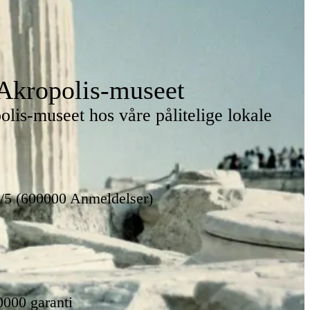
Akropolis-museet
lis-museet hos våre pålitelige lokale
8/5 (600000 Anmeldelser)
0000 garanti