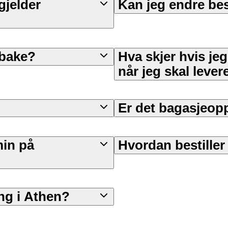
gjelder
Kan jeg endre bes
lbake?
Hva skjer hvis jeg
når jeg skal lever
Er det bagasjeop
min på
Hvordan bestille
ng i Athen?