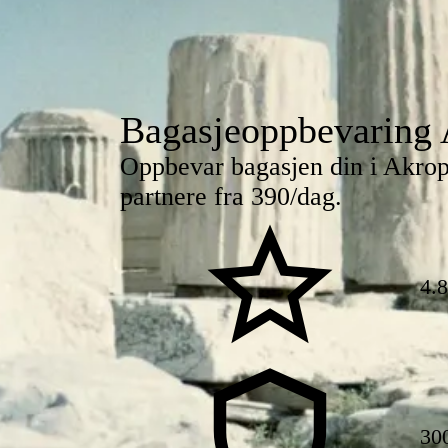
Bagasjeoppbevaring 
Oppbevar bagasjen din i Akropo
partnere fra 390/dag.
4.
30