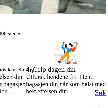
000 steder
4
.
Grip dagen din
tis kansellering
telsen din
Utforsk hendene fri! Hent
r bagasjen
bagasjen din når som helst med
åde.
bekreftelsen din.
Søk