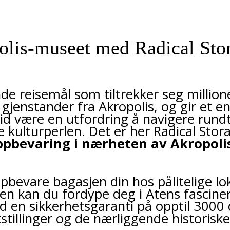
olis-museet med Radical Sto
de reisemål som tiltrekker seg millio
gjenstander fra Akropolis, og gir et en
rtid være en utfordring å navigere run
kulturperlen. Det er her Radical Stora
ppbevaring i nærheten av Akropol
.
bevare bagasjen din hos pålitelige lok
n kan du fordype deg i Atens fasciner
en sikkerhetsgaranti på opptil 3000 do
tillinger og de nærliggende historiske