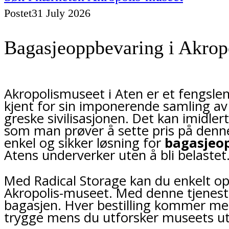
Postet
31 July 2026
Bagasjeoppbevaring i Akrop
Akropolismuseet i Aten er et fengslen
kjent for sin imponerende samling av 
greske sivilisasjonen. Det kan imidle
som man prøver å sette pris på denne 
enkel og sikker løsning for
bagasjeo
Atens underverker uten å bli belastet
Med Radical Storage kan du enkelt opp
Akropolis-museet. Med denne tjeneste
bagasjen. Hver bestilling kommer med 
trygge mens du utforsker museets uts