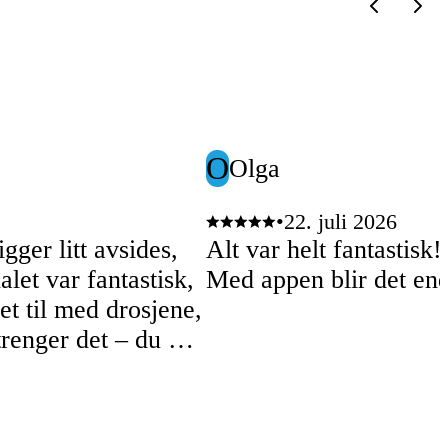
O
Olga
•
22. juli 2026
igger litt avsides,
Alt var helt fantastisk!
let var fantastisk,
Med appen blir det end
et til med drosjene,
 trenger det – du kan