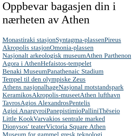
Oppbevar bagasjen din i
nærheten av Athen
Monastiraki stasjon
Syntagma-plassen
Pireus
Akropolis stasjon
Omonia-plassen
Nasjonalt arkeologisk museum
Athen Parthenon
Agora i Athen
Hefaistos-tempelet
Benaki Museum
Panathenaic Stadium
Tempel til den olympiske Zeus
Athens nasjonalhage
Nasjonal motstandspark
Keramikos
Akropolis-museet
Athen lufthavn
Tavros
Agios Alexandros
Pentelis
Agioi Anargyroi
Panepistimio
Pallini
Thēseio
Little Kook
Varvakios sentrale marked
Dionysos' teater
Victoria Square Athen
Museum for gammel gresk teknologi