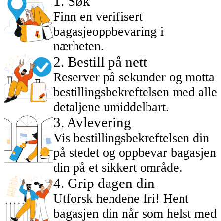
1
.
Søk
Finn en verifisert
bagasjeoppbevaring i
nærheten.
2
.
Bestill på nett
Reserver på sekunder og motta
bestillingsbekreftelsen med alle
detaljene umiddelbart.
3
.
Avlevering
Vis bestillingsbekreftelsen din
på stedet og oppbevar bagasjen
din på et sikkert område.
4
.
Grip dagen din
Utforsk hendene fri! Hent
bagasjen din når som helst med