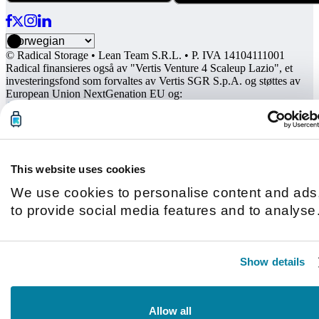
© Radical Storage • Lean Team S.R.L. • P. IVA 14104111001
Radical finansieres også av "Vertis Venture 4 Scaleup Lazio", et
investeringsfond som forvaltes av Vertis SGR S.p.A. og støttes av
European Union NextGenation EU og:
This website uses cookies
We use cookies to personalise content and ads
to provide social media features and to analyse
our traffic. We also share information about you
use of our site with our social media, advertisin
Show details
and analytics partners who may combine it with
other information that you’ve provided to them o
that they’ve collected from your use of their
Allow all
services.