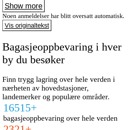
opp omtrent 10 trappetrinn med bagasjen 
Show more
komme til oppbevaringsskapene.
Noen anmeldelser har blitt oversatt automatisk.
Vis originaltekst
Bagasjeoppbevaring i hver
by du besøker
Finn trygg lagring over hele verden i
nærheten av hovedstasjoner,
landemerker og populære områder.
16515+
bagasjeoppbevaring over hele verden
2321+