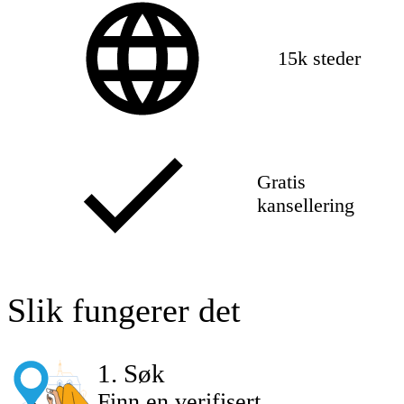
15k steder
Gratis
kansellering
Slik fungerer det
1
.
Søk
Finn en verifisert