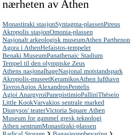
nærheten av Athen
Monastiraki stasjon
Syntagma-plassen
Pireus
Akropolis stasjon
Omonia-plassen
Nasjonalt arkeologisk museum
Athen Parthenon
Agora i Athen
Hefaistos-tempelet
Benaki Museum
Panathenaic Stadium
Tempel til den olympiske Zeus
Athens nasjonalhage
Nasjonal motstandspark
Akropolis-museet
Keramikos
Athen lufthavn
Tavros
Agios Alexandros
Pentelis
Agioi Anargyroi
Panepistimio
Pallini
Thēseio
Little Kook
Varvakios sentrale marked
Dionysos' teater
Victoria Square Athen
Museum for gammel gresk teknologi
Athen sentrum
Monastiraki-plassen
Radical Storage
Bagasjeoppbevaring