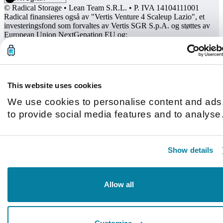
© Radical Storage • Lean Team S.R.L. • P. IVA 14104111001
Radical finansieres også av "Vertis Venture 4 Scaleup Lazio", et
investeringsfond som forvaltes av Vertis SGR S.p.A. og støttes av
European Union NextGenation EU og:
This website uses cookies
We use cookies to personalise content and ads
to provide social media features and to analyse
our traffic. We also share information about you
use of our site with our social media, advertisin
Show details
and analytics partners who may combine it with
other information that you’ve provided to them o
that they’ve collected from your use of their
Allow all
services.