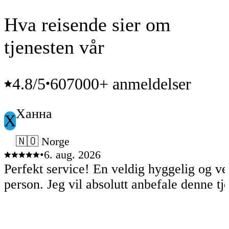
Hva reisende sier om
tjenesten vår
4.8
/5
607000+ anmeldelser
•
Ханна
Х
🇳🇴 Norge
•
6. aug. 2026
Perfekt service! En veldig hyggelig og ve
person. Jeg vil absolutt anbefale denne tj