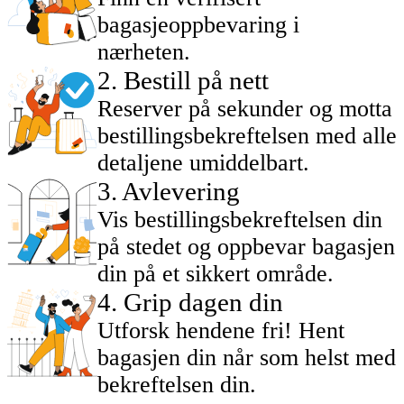
bagasjeoppbevaring i
nærheten.
2
.
Bestill på nett
Reserver på sekunder og motta
bestillingsbekreftelsen med alle
detaljene umiddelbart.
3
.
Avlevering
Vis bestillingsbekreftelsen din
på stedet og oppbevar bagasjen
din på et sikkert område.
4
.
Grip dagen din
Utforsk hendene fri! Hent
bagasjen din når som helst med
bekreftelsen din.