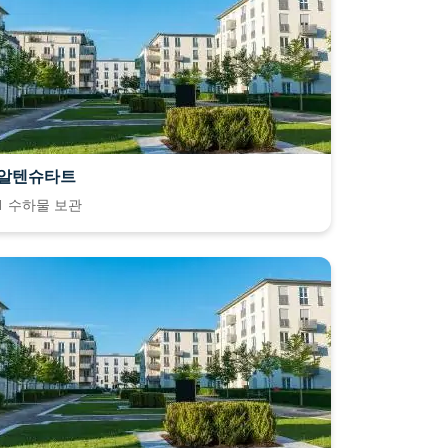
알텐슈타트
1 수하물 보관