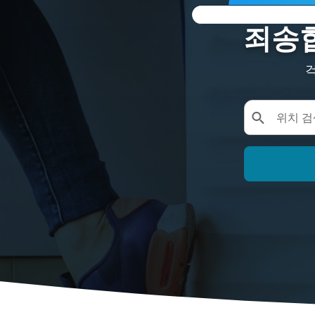
죄송합
걱