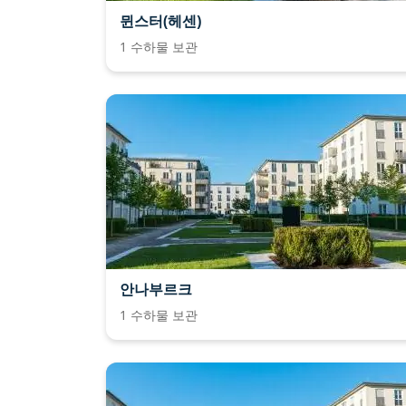
뮌스터(헤센)
1 수하물 보관
안나부르크
1 수하물 보관