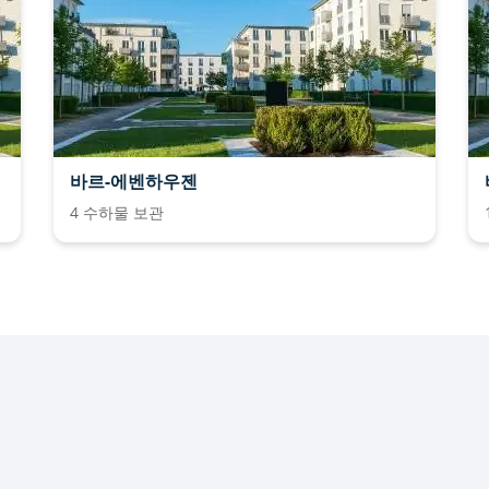
바르-에벤하우젠
4 수하물 보관