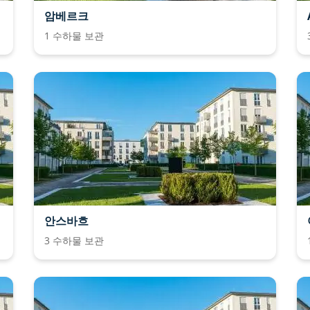
암베르크
1 수하물 보관
안스바흐
3 수하물 보관