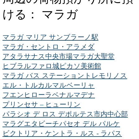
ける： マラガ
マラガ マリア サンブラーノ駅
マラガ・セントロ・アラメダ
アタラサナス中央市場
マラガ大聖堂
ヒブラルファロ城
ピカソ美術館
マラガ バス ステーション
トレモリノス
エル・トルカル
マルベーリャ
フエンヒローラ
ベナルマデナ
プリンセサ – ヒューリン
パラシオ デ ロス デポルテス
市内中心部
マラグエタビーチ
パセオ デル パルケ
ビクトリア・ケント
ラ・ルス - ラパス