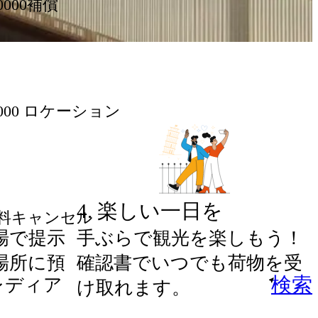
0000補償
5000 ロケーション
4
.
楽しい一日を
料キャンセル
場で提示
手ぶらで観光を楽しもう！
場所に預
確認書でいつでも荷物を受
検索
け取れます。