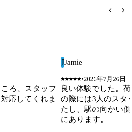
J
Jamie
•
2026年7月26日
ところ、スタッフ
良い体験でした。荷
に対応してくれま
の際には3人のスタ
たし、駅の向かい側
にあります。