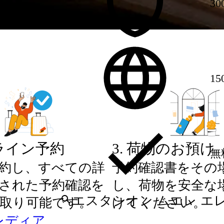
30
1
ライン予約
3
.
荷物のお預け
無
約し、すべての詳
予約確認書をその
された予約確認を
し、荷物を安全な
取り可能です。
けてください。
レディア