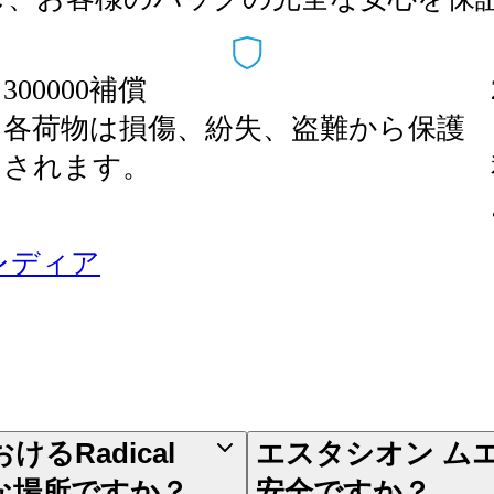
300000補償
各荷物は損傷、紛失、盗難から保護
されます。
レディア
るRadical
エスタシオン ム
うな場所ですか？
安全ですか？