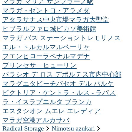
マラガ マリア サンブラーノ駅
マラガ・セントロ・アラメダ
アタラサナス中央市場
マラガ大聖堂
ヒブラルファロ城
ピカソ美術館
マラガ バス ステーション
トレモリノス
エル・トルカル
マルベーリャ
フエンヒローラ
ベナルマデナ
プリンセサ – ヒューリン
パラシオ デ ロス デポルテス
市内中心部
マラグエタビーチ
パセオ デル パルケ
ビクトリア・ケント
ラ・ルス - ラパス
ラ・イスラ
プエルタ ブランカ
エスタシオン ムエレ エレディア
マラガ空港
アルカサバ
Radical Storage
nimotsu azukari