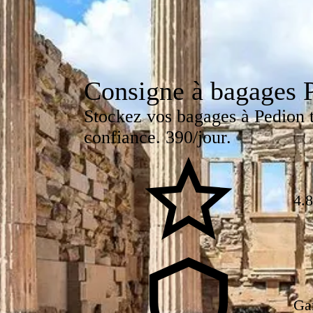
Consigne à bagages 
Stockez vos bagages à Pedion 
confiance. 390/jour.
4.8
Ga