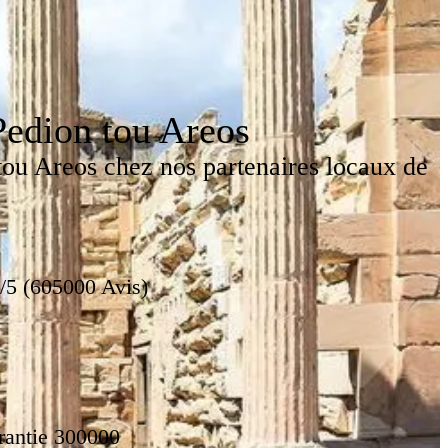
Pedion tou Areos
tou Areos chez nos partenaires locaux de
/5 (605000 Avis)
rantie 300000