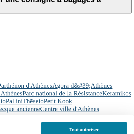
Parthénon d'Athènes
Agora d&#39;Athènes
d'Athènes
Parc national de la Résistance
Keramikos
io
Pallini
Thēseio
Petit Kook
recque ancienne
Centre ville d'Athènes
Tout autoriser
ication
Français