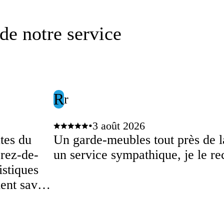
de notre service
R
r
•
3 août 2026
tes du
Un garde-meubles tout près de l
rez-de-
un service sympathique, je le 
istiques
ment savoir
 et à
aux