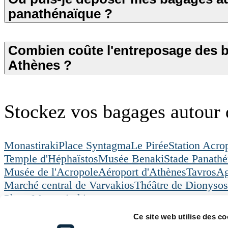
panathénaïque ?
Combien coûte l'entreposage des 
Athènes ?
Stockez vos bagages autour
Monastiraki
Place Syntagma
Le Pirée
Station Acro
Temple d'Héphaïstos
Musée Benaki
Stade Panathé
Musée de l'Acropole
Aéroport d'Athènes
Tavros
Ag
Marché central de Varvakios
Théâtre de Dionysos
Place Monastiraki
Radical Storage
Consigne a bagages
Athène
Ce site web utilise des co
Radical Storage
Service clientèle
Ressources