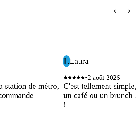
L
Laura
•
2 août 2026
a station de métro,
C'est tellement simple
recommande
un café ou un brunch ! 
!