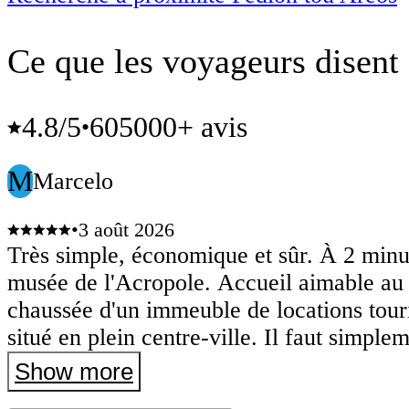
Ce que les voyageurs disent 
4.8
/5
605000+ avis
•
M
Marcelo
•
3 août 2026
Très simple, économique et sûr. À 2 minu
musée de l'Acropole. Accueil aimable au 
chaussée d'un immeuble de locations tour
situé en plein centre-ville. Il faut simple
qu'il y a une dizaine de marches à monter
Show more
descendre avec les valises pour accéder 