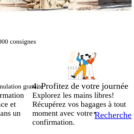
000 consignes
4
.
Profitez de votre journée
ulation gratuite
irmation
Explorez les mains libres!
ace et
Récupérez vos bagages à tout
dans un
moment avec votre
Recherche
confirmation.