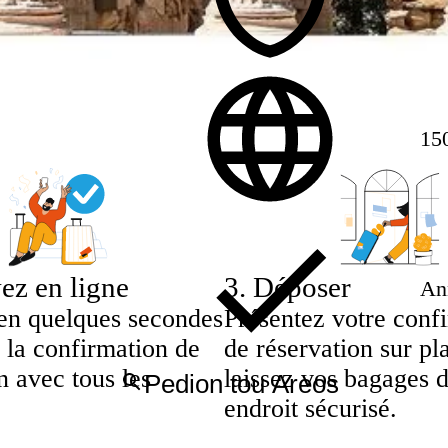
15
ez en ligne
3
.
Déposer
Ann
en quelques secondes
Présentez votre conf
 la confirmation de
de réservation sur pl
n avec tous les
laissez vos bagages 
endroit sécurisé.