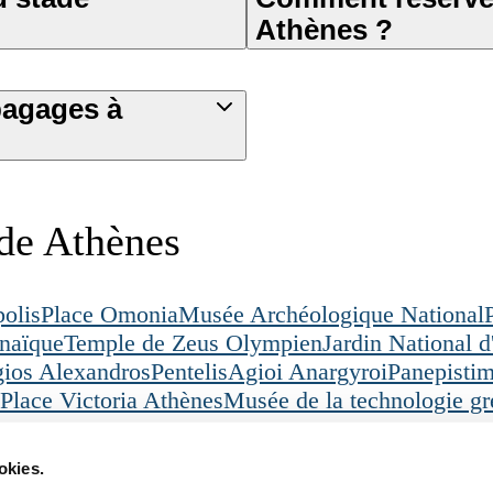
Athènes ?
bagages à
 de Athènes
polis
Place Omonia
Musée Archéologique National
naïque
Temple de Zeus Olympien
Jardin National 
ios Alexandros
Pentelis
Agioi Anargyroi
Panepistim
Place Victoria Athènes
Musée de la technologie g
s
Pedion tou Areos
okies.
Légal
Téléchargez notre appl