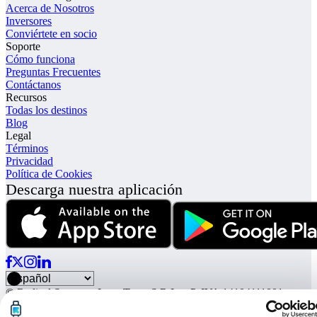
Acerca de Nosotros
Inversores
Conviértete en socio
Soporte
Cómo funciona
Preguntas Frecuentes
Contáctanos
Recursos
Todas los destinos
Blog
Legal
Términos
Privacidad
Política de Cookies
Descarga nuestra aplicación
© Radical Storage • Lean Team S.R.L. • P. IVA 14104111001
Radical también está financiado por el fondo de inversión “Vertis