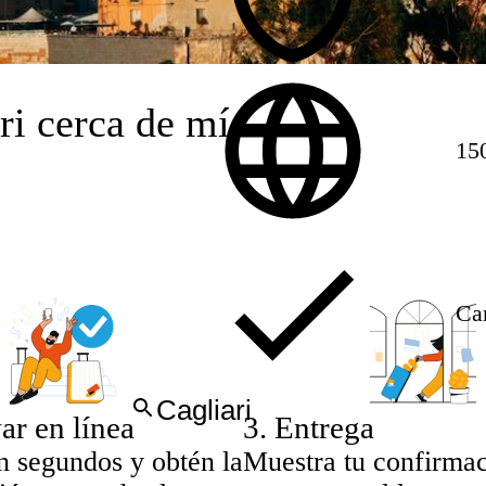
ri cerca de mí
15
Can
ar en línea
3
.
Entrega
n segundos y obtén la
Muestra tu confirma