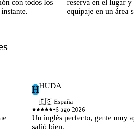
ión con todos los
reserva en el lugar y 
 instante.
equipaje en un área 
es
HUDA
H
🇪🇸 España
•
6 ago 2026
me
Un inglés perfecto, gente muy 
salió bien.