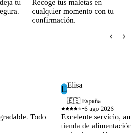
deja tu
Recoge tus maletas en
segura.
cualquier momento con tu
confirmación.
Elisa
E
🇪🇸 España
•
6 ago 2026
agradable. Todo
Excelente servicio, aun
tienda de alimentación,