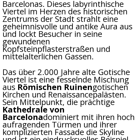
Barcelonas. Dieses labyrinthische
Viertel im Herzen des historischen
Zentrums der Stadt strahlt eine
geheimnisvolle und antike Aura aus
und lockt Besucher in seine
gewundenen
Kopfsteinpflasterstraßen und
mittelalterlichen Gassen.
Das über 2.000 Jahre alte Gotische
Viertel ist eine fesselnde Mischung
aus
Römischen Ruinen
gotischen
Kirchen und Renaissancepalästen.
Sein Mittelpunkt, die prächtige
Kathedrale von
Barcelona
dominiert mit ihren hoch
aufragenden Türmen und ihrer
komplizierten Fassade die Skyline
und ist ein eindrucksvolles Beispiel