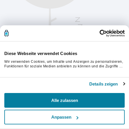
Diese Webseite verwendet Cookies
Wir verwenden Cookies, um Inhalte und Anzeigen zu personalisieren,
Funktionen für soziale Medien anbieten zu können und die Zugriffe auf
unsere Website zu analysieren. Außerdem geben wir Informationen zu
Ihrer Verwendung unserer Website an unsere Partner für soziale
Bitte aktualisiere die Seite, um fortzufahren.
Medien, Werbung und Analysen weiter. Unsere Partner führen diese
Details zeigen
Informationen möglicherweise mit weiteren Daten zusammen, die Sie
ihnen bereitgestellt haben oder die sie im Rahmen Ihrer Nutzung der
Aktualisieren
Dienste gesammelt haben.
Alle zulassen
Anpassen