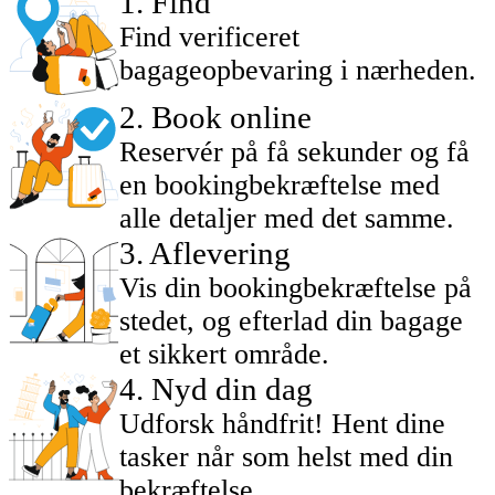
1
.
Find
Find verificeret
bagageopbevaring i nærheden.
2
.
Book online
Reservér på få sekunder og få
en bookingbekræftelse med
alle detaljer med det samme.
3
.
Aflevering
Vis din bookingbekræftelse på
stedet, og efterlad din bagage
et sikkert område.
4
.
Nyd din dag
Udforsk håndfrit! Hent dine
tasker når som helst med din
bekræftelse.