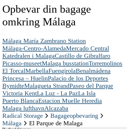
Opbevar din bagage
omkring Málaga
Málaga María Zambrano Station
Málaga-Centro-Alameda
Mercado Central
Katedralen i Malaga
Castillo de Gibralfaro
Picasso-museet
Malaga busstation
Torremolinos
El Torcal
Marbella
Fuengirola
Benalmádena
Princesa – Huelin
Palacio de los Deportes
Bymidte
Malagueta Strand
Paseo del Parque
Victoria Kent
La Luz - La Paz
La Isla
Puerto Blanca
Estacion Muelle Heredia
Malaga lufthavn
Alcazaba
Radical Storage
Bagageopbevaring
Málaga
El Parque de Malaga