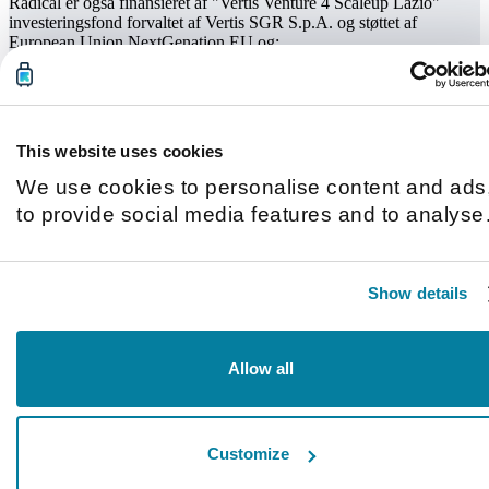
Radical er også finansieret af "Vertis Venture 4 Scaleup Lazio"
investeringsfond forvaltet af Vertis SGR S.p.A. og støttet af
European Union NextGenation EU og:
This website uses cookies
We use cookies to personalise content and ads
to provide social media features and to analyse
our traffic. We also share information about you
use of our site with our social media, advertisin
Show details
and analytics partners who may combine it with
other information that you’ve provided to them o
that they’ve collected from your use of their
Allow all
services.
Customize