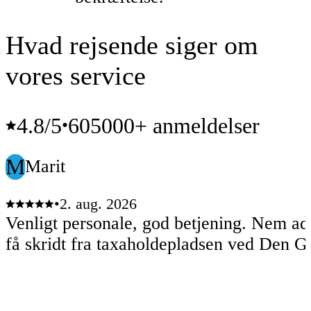
Hvad rejsende siger om
vores service
4.8
/5
605000+ anmeldelser
•
M
Marit
•
2. aug. 2026
Venligt personale, god betjening. Nem a
få skridt fra taxaholdepladsen ved Den G