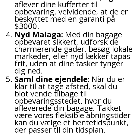
aflever dine kufferter til
opbevaring, velvidende, at de er
beskyttet med en garanti på
$3000.
Nyd Malaga:
Med din bagage
opbevaret sikkert, udforsk de
charmerende gader, besøg lokale
markeder, eller nyd lækker tapas
frit, uden at dine tasker tynger
dig ned.
Saml dine ejendele:
Når du er
klar til at tage afsted, skal du
blot vende tilbage til
opbevaringsstedet, hvor du
afleverede din bagage. Takket
være vores fleksible åbningstider
kan du vælge et hentetidspunkt,
der passer til din tidsplan.