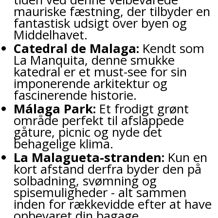
mauriske fæstning, der tilbyder en
fantastisk udsigt over byen og
Middelhavet.
Catedral de Malaga:
Kendt som
La Manquita, denne smukke
katedral er et must-see for sin
imponerende arkitektur og
fascinerende historie.
Málaga Park:
Et frodigt grønt
område perfekt til afslappede
gåture, picnic og nyde det
behagelige klima.
La Malagueta-stranden:
Kun en
kort afstand derfra byder den på
solbadning, svømning og
spisemuligheder - alt sammen
inden for rækkevidde efter at have
opbevaret din bagage.