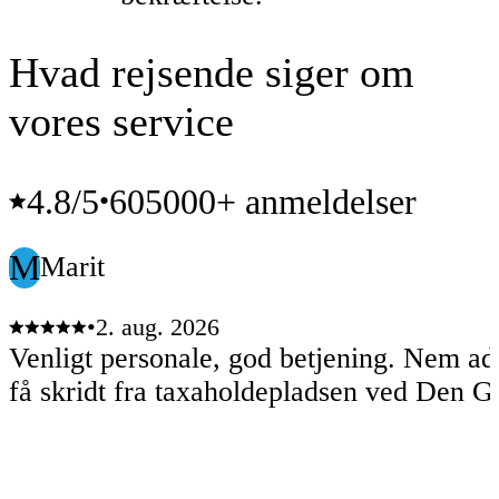
Hvad rejsende siger om
vores service
4.8
/5
605000+ anmeldelser
•
M
Marit
•
2. aug. 2026
Venligt personale, god betjening. Nem a
få skridt fra taxaholdepladsen ved Den G