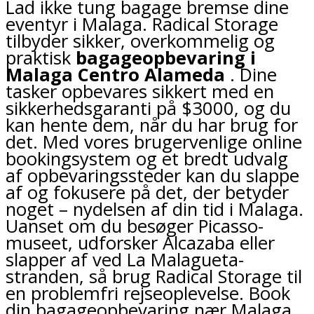
Lad ikke tung bagage bremse dine
eventyr i Malaga. Radical Storage
tilbyder sikker, overkommelig og
praktisk
bagageopbevaring i
Malaga Centro Alameda
. Dine
tasker opbevares sikkert med en
sikkerhedsgaranti på $3000, og du
kan hente dem, når du har brug for
det. Med vores brugervenlige online
bookingsystem og et bredt udvalg
af opbevaringssteder kan du slappe
af og fokusere på det, der betyder
noget – nydelsen af din tid i Malaga.
Uanset om du besøger Picasso-
museet, udforsker Alcazaba eller
slapper af ved La Malagueta-
stranden, så brug Radical Storage til
en problemfri rejseoplevelse. Book
din bagageopbevaring nær Malaga