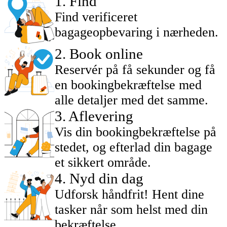
1
.
Find
Find verificeret
bagageopbevaring i nærheden.
2
.
Book online
Reservér på få sekunder og få
en bookingbekræftelse med
alle detaljer med det samme.
3
.
Aflevering
Vis din bookingbekræftelse på
stedet, og efterlad din bagage
et sikkert område.
4
.
Nyd din dag
Udforsk håndfrit! Hent dine
tasker når som helst med din
bekræftelse.