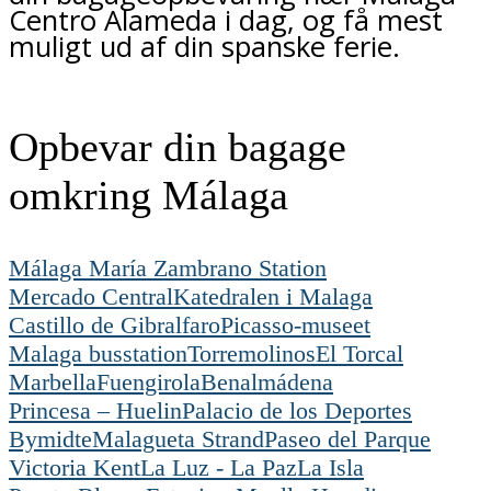
Centro Alameda i dag, og få mest
muligt ud af din spanske ferie.
Opbevar din bagage
omkring Málaga
Málaga María Zambrano Station
Mercado Central
Katedralen i Malaga
Castillo de Gibralfaro
Picasso-museet
Malaga busstation
Torremolinos
El Torcal
Marbella
Fuengirola
Benalmádena
Princesa – Huelin
Palacio de los Deportes
Bymidte
Malagueta Strand
Paseo del Parque
Victoria Kent
La Luz - La Paz
La Isla