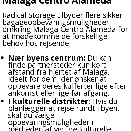
Radical Storage tilbyder flere sikker
bagageopbevaringsmuligheder
omkring Malaga Centro Alameda for
at imødekomme de forskellige
behov hos rejsende:
Nær byens centrum:
Du kan
finde partnersteder kun kort
afstand fra hjertet af Malaga,
ideelt for dem, der ønsker at
opbevare deres kufferter lige efter
ankomst eller lige før afgang.
I kulturelle distrikter:
Hvis du
planlægger at rejse rundt i byen,
skal du vælge
opbevaringsmuligheder i
nærheden af vigtige kulturelle