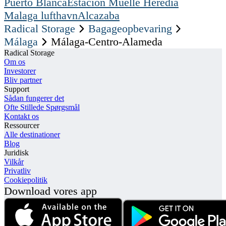
Puerto Blanca
Estacion Muelle Heredia
Malaga lufthavn
Alcazaba
Radical Storage
Bagageopbevaring
Málaga
Málaga-Centro-Alameda
Radical Storage
Om os
Investorer
Bliv partner
Support
Sådan fungerer det
Ofte Stillede Spørgsmål
Kontakt os
Ressourcer
Alle destinationer
Blog
Juridisk
Vilkår
Privatliv
Cookiepolitik
Download vores app