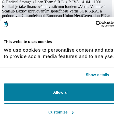
© Radical Storage • Lean Team S.R.L. • P. IVA 14104111001
Radical je také financován investičním fondem „Vertis Venture 4
Scaleup Lazio“ spravovaným společností Vertis SGR S.p.A. a
podporovaným společností European Union NextGerenation EU a:
This website uses cookies
We use cookies to personalise content and ads
to provide social media features and to analyse
our traffic. We also share information about you
use of our site with our social media, advertisin
Show details
and analytics partners who may combine it with
other information that you’ve provided to them o
that they’ve collected from your use of their
Allow all
services.
Customize