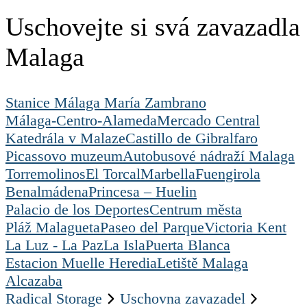
Uschovejte si svá zavazadla
Malaga
Stanice Málaga María Zambrano
Málaga-Centro-Alameda
Mercado Central
Katedrála v Malaze
Castillo de Gibralfaro
Picassovo muzeum
Autobusové nádraží Malaga
Torremolinos
El Torcal
Marbella
Fuengirola
Benalmádena
Princesa – Huelin
Palacio de los Deportes
Centrum města
Pláž Malagueta
Paseo del Parque
Victoria Kent
La Luz - La Paz
La Isla
Puerta Blanca
Estacion Muelle Heredia
Letiště Malaga
Alcazaba
Radical Storage
Uschovna zavazadel