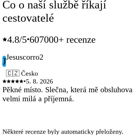
Co o naší službě říkají
cestovatelé
4.8
/5
607000+ recenze
•
Jesuscorro2
J
🇨🇿 Česko
•
5. 8. 2026
Pěkné místo. Slečna, která mě obsluhoval
velmi milá a příjemná.
Některé recenze byly automaticky přeloženy.